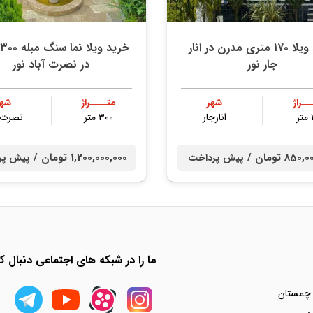
خرید ویلا ۱۷۰ متری مدرن در انار
خ
جار نور
در نصرت آباد نور
ــراژ
شهر
متــــراژ
شهر
ر
انارجار
۳۰۰ متر
نصرت آ
85 تومان /
1,200,000,000 تومان /
پیش پرداخت
پیش پر
ما را در شبکه های اجتماعی دنبال کن
 چمستان