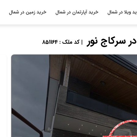
د ویلا در شمال
خرید آپارتمان در شمال
خرید زمین در شمال
| کد ملک : 851164