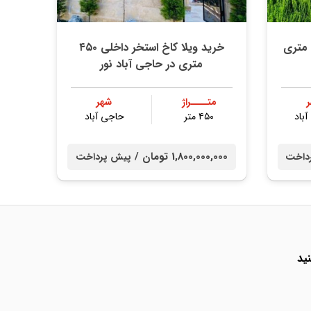
رید ویلا نما سنگ مبله ۳۰۰ متری
خرید ویلا کاخ استخر داخلی ۴۵۰
متری در حاجی آباد نور
متــــراژ
شهر
باد
۴۵۰ متر
حاجی آباد
1,800,000,000 تومان /
داخت
پیش پرداخت
ید