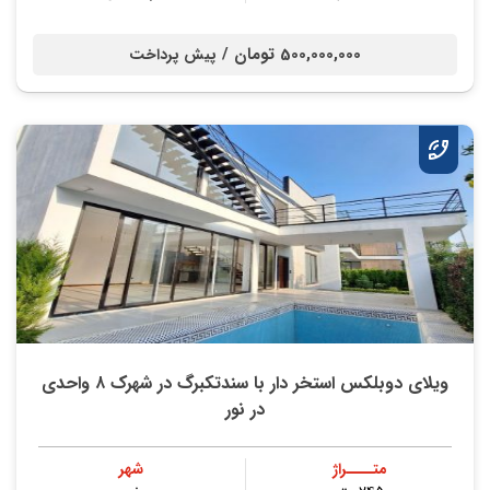
500,000,000 تومان /
پیش پرداخت
ویلای دوبلکس استخر دار با سندتکبرگ در شهرک ۸ واحدی
در نور
متــــراژ
شهر