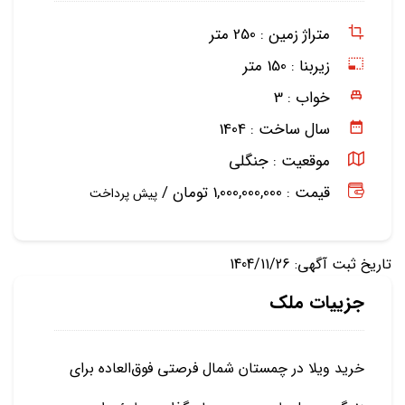
متراژ زمین :
250 متر
زیربنا :
150 متر
خواب :
3
سال ساخت :
1404
موقعیت :
جنگلی
قیمت : 1,000,000,000 تومان /
پیش پرداخت
تاریخ ثبت آگهی: 1404/11/26
جزییات ملک
خرید ویلا در چمستان شمال فرصتی فوق‌العاده برای