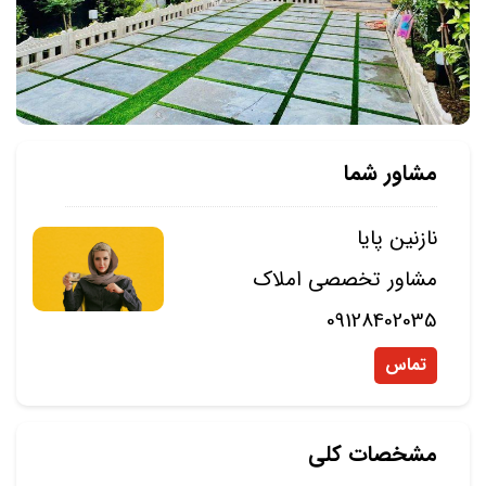
مشاور شما
نازنین پایا
مشاور تخصصی املاک
09128402035
تماس
مشخصات کلی