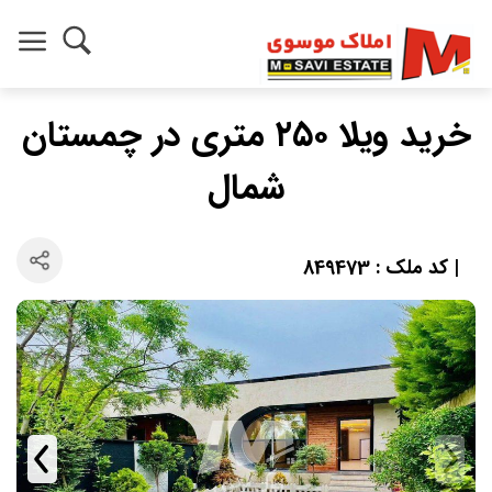
خرید ویلا ۲۵۰ متری در چمستان
شمال
| کد ملک : 849473