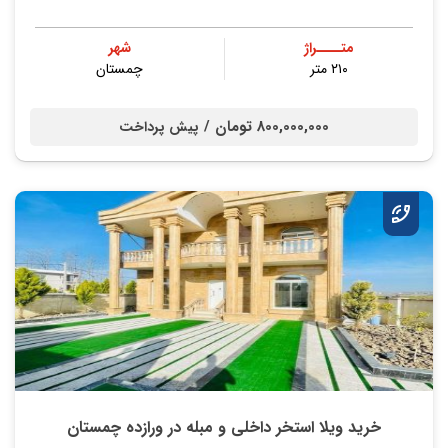
متــــراژ
شهر
۲۱۰ متر
چمستان
800,000,000 تومان /
پیش پرداخت
خرید ویلا استخر داخلی و مبله در ورازده چمستان