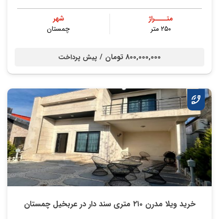
متــــراژ
شهر
۲۵۰ متر
چمستان
800,000,000 تومان /
پیش پرداخت
خرید ویلا مدرن ۲۱۰ متری سند دار در عربخیل چمستان