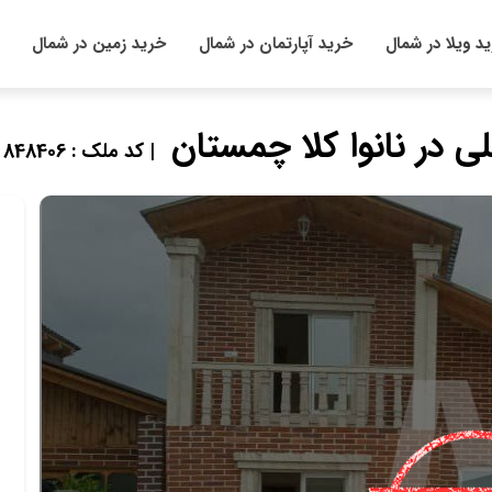
د ویلا در شمال
خرید آپارتمان در شمال
خرید زمین در شمال
| کد ملک : 848406