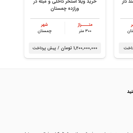
متری سند دار
خرید ویلا استخر داخلی و مبله در
ورازده چمستان
متــــراژ
شهر
ان
۳۰۰ متر
چمستان
1,200,000,000 تومان /
داخت
پیش پرداخت
ید