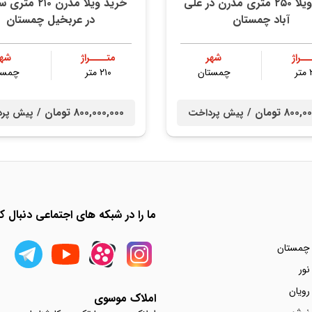
خرید ویلا ۲۵۰ متری مدرن در علی
خرید ویلا مدرن ۲۱۰ 
آباد چمستان
در عربخیل چمستان
ــراژ
شهر
متــــراژ
شهر
ر
چمستان
۲۱۰ متر
چمست
80 تومان /
800,000,000 تومان /
پیش پرداخت
پیش پر
ما را در شبکه های اجتماعی دنبال کن
 چمستان
نور
رویان
املاک موسوی