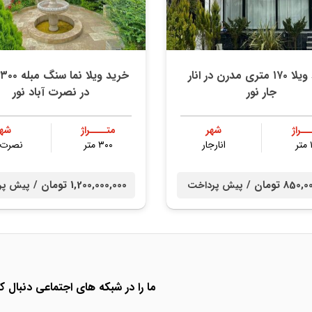
خرید ویلا ۱۷۰ متری مدرن در انار
خ
جار نور
در نصرت آباد نور
ــراژ
شهر
متــــراژ
شهر
ر
انارجار
۳۰۰ متر
نصرت آ
85 تومان /
1,200,000,000 تومان /
پیش پرداخت
پیش پر
ما را در شبکه های اجتماعی دنبال کن