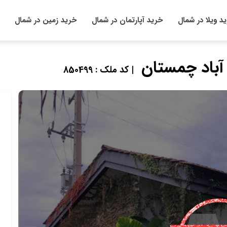
د ویلا در شمال
خرید آپارتمان در شمال
خرید زمین در شمال
| کد ملک : 850499