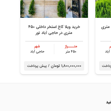
رید ویلا نما سنگ مبله ۳۰۰ متری
خرید ویلا کاخ استخر داخلی ۴۵۰
متری در حاجی آباد نور
متــــراژ
شهر
باد
۴۵۰ متر
حاجی آباد
1,800,000,000 تومان /
داخت
پیش پرداخت
ید