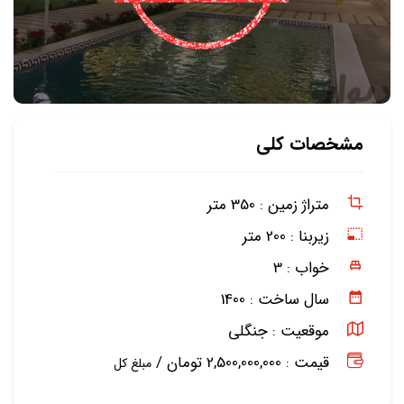
مشخصات کلی
متراژ زمین :
350 متر
زیربنا :
200 متر
خواب :
3
سال ساخت :
1400
موقعیت :
جنگلی
قیمت : 2,500,000,000 تومان /
مبلغ کل