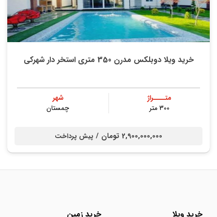
خرید ویلا دوبلکس مدرن 350 متری استخر دار شهرکی
متــــراژ
شهر
300 متر
چمستان
2,900,000,000 تومان /
پیش پرداخت
خرید ویلا
خرید زمین