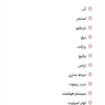
آب
استخر
باربکیو
برق
پارکت
پکیج
تراس
حیاط سازی
درب ریموت
سیستم هوشمند
کولر اسپلیت