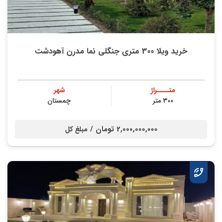
خرید ویلا 300 متری جنگلی نما مدرن آهودشت
متــــراژ
شهر
300 متر
چمستان
2,000,000,000 تومان /
مبلغ کل