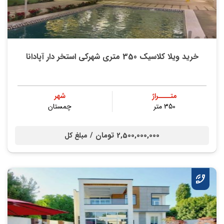
خرید ویلا کلاسیک 350 متری شهرکی استخر دار آپادانا
متــــراژ
شهر
350 متر
چمستان
2,500,000,000 تومان /
مبلغ کل