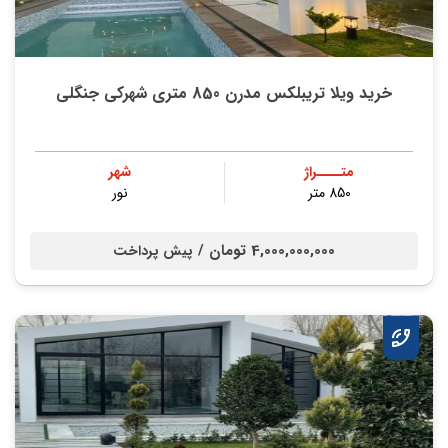
خرید ویلا تریبلکس مدرن 850 متری شهرکی جنگلی
متــــراژ
شهر
850 متر
نور
4,000,000,000 تومان /
پیش پرداخت