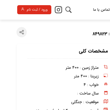
تماس با ما
ورود / ثبت نام
84
مشخصات کلی
متراژ زمین :
۴۰۰ متر
زیربنا :
۴۰۰ متر
خواب :
۴
سال ساخت :
موقعیت :
جنگلی