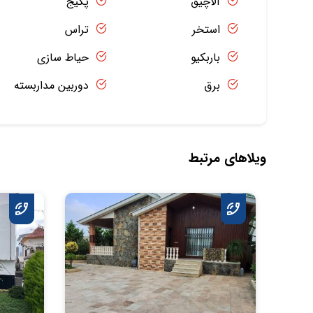
آلاچیق
پکیج
استخر
تراس
باربکیو
حیاط سازی
برق
دوربین مداربسته
ویلاهای مرتبط