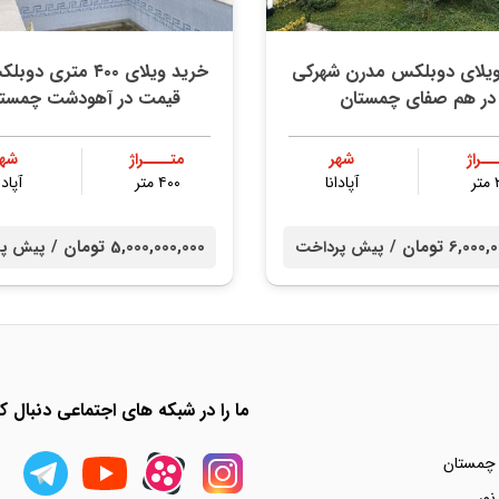
ویلای دوبلکس مدرن شهرکی
خرید ویلای ۴۰۰ متری د
در هم صفای چمستان
قیمت در آهودشت چمستا
ــراژ
شهر
متــــراژ
شهر
ر
آپادانا
۴۰۰ متر
آپادا
6,0 تومان /
5,000,000,000 تومان /
پیش پرداخت
پیش پر
ما را در شبکه های اجتماعی دنبال کن
 چمستان
نور