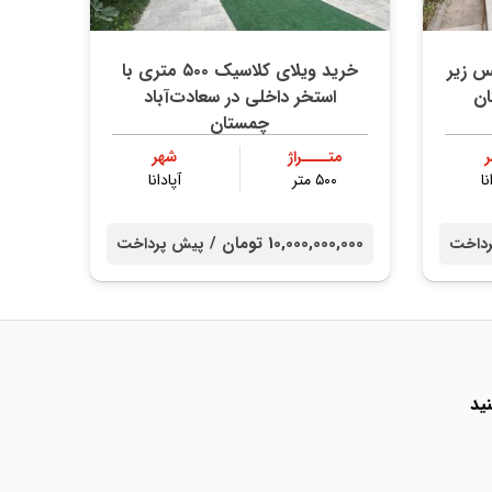
وبلکس زیر
خرید ویلای کلاسیک ۵۰۰ متری با
ن
استخر داخلی در سعادت‌آباد
چمستان
متــــراژ
شهر
نا
۵۰۰ متر
آپادانا
10,000,000,000 تومان /
داخت
پیش پرداخت
ید