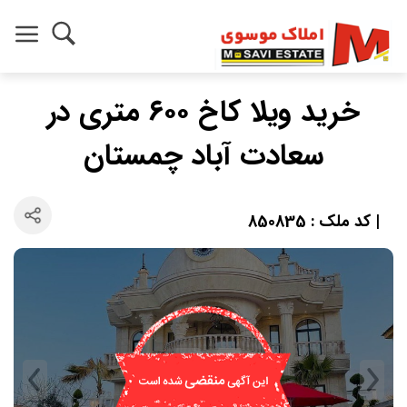
خرید ویلا کاخ ۶۰۰ متری در
سعادت آباد چمستان
| کد ملک : 850835