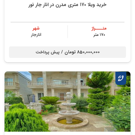
خرید ویلا ۱۷۰ متری مدرن در انار جار نور
متــــراژ
شهر
۱۷۰ متر
انارجار
850,000,000 تومان /
پیش پرداخت