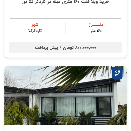
خرید ویلا فلت ۱۶۰ متری مبله در کاردگر کلا نور
متــــراژ
شهر
۱۶۰ متر
کاردگرکلا
800,000,000 تومان /
پیش پرداخت