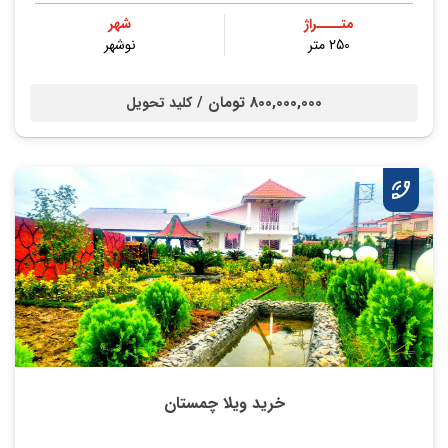
متــــراژ
شهر
250 متر
نوشهر
800,000,000 تومان /
کلید تحویل
خرید ویلا چمستان