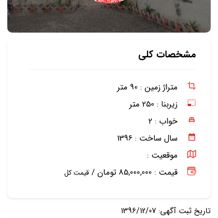
مشخصات کلی
متراژ زمین :
90 متر
زیربنا :
250 متر
خواب :
2
سال ساخت :
1396
موقعیت :
قیمت : 85,000,000 تومان /
قیمت کل
تاریخ ثبت آگهی: 1396/12/07