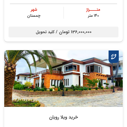
متــــراژ
شهر
140 متر
چمستان
136,000,000 تومان /
کلید تحویل
خرید ویلا رویان