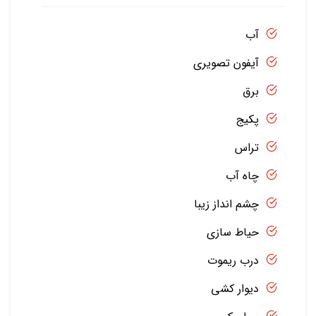
آب
آیفون تصویری
برق
پکیج
تراس
چاه آب
چشم انداز زیبا
حیاط سازی
درب ریموت
دیوار کشی