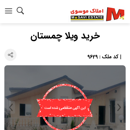
خرید ویلا چمستان
| کد ملک : 9629