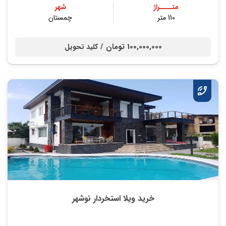
متــــراژ
شهر
110 متر
چمستان
100,000,000 تومان /
کلید تحویل
خرید ویلا استخردار نوشهر