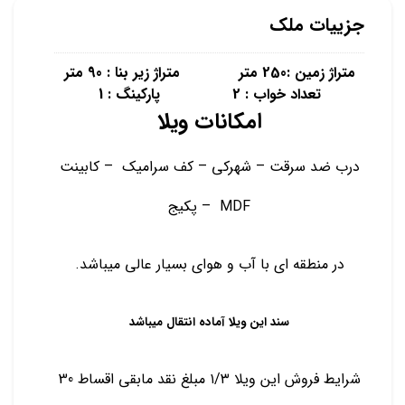
جزییات ملک
متراژ زمین :250 متر متراژ زیر بنا : 90 متر
تعداد خواب : 2 پارکینگ : 1
امکانات ویلا
درب ضد سرقت – شهرکی – کف سرامیک – کابینت
MDF – پکیج
در منطقه ای با آب و هوای بسیار عالی میباشد.
سند این ویلا آماده انتقال میباشد
شرایط فروش این ویلا ۱/۳ مبلغ نقد مابقی اقساط 30