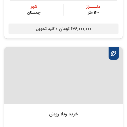
متــــراژ
شهر
140 متر
چمستان
136,000,000 تومان /
کلید تحویل
خرید ویلا رویان