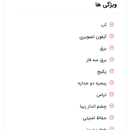
ویژگی ها
آب
آیفون تصویری
برق
برق سه فاز
پکیج
پنجره دو جداره
تراس
چشم انداز زیبا
حفاظ امنیتی
خواب مستر