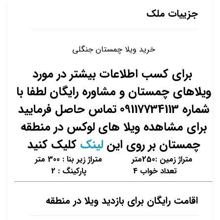
جزییات ملک
خرید ویلا چمستان جنگلی
برای کسب اطلاعات بیشتر در مورد
ویلاهای چمستان و مشاوره رایگان لطفا با
شماره 09117734113 تماس حاصل فرمایید
برای مشاهده ویلا های لوکس در منطقه
چمستان بر روی این
لینک
کلیک کنید
متراژ زمین :250متر متراژ زیر بنا : 300 متر
تعداد خواب 4 پارکینگ : 2
اقامت رایگان برای بازدید ویلا در منطقه