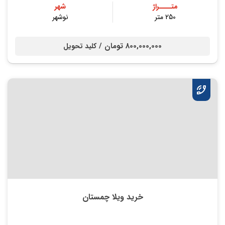
متــــراژ
شهر
250 متر
نوشهر
800,000,000 تومان /
کلید تحویل
خرید ویلا چمستان