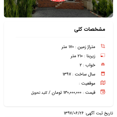
مشخصات کلی
متراژ زمین :
170 متر
زیربنا :
210 متر
خواب :
2
سال ساخت :
1397
موقعیت :
قیمت : 130,000,000 تومان /
کلید تحویل
تاریخ ثبت آگهی: 1397/06/26