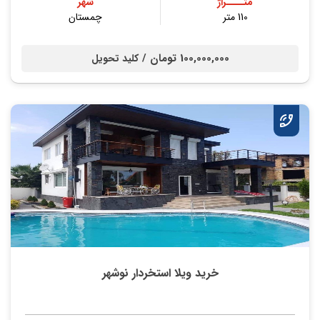
متــــراژ
شهر
110 متر
چمستان
100,000,000 تومان /
کلید تحویل
خرید ویلا استخردار نوشهر