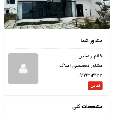
مشاور شما
خانم راستین
مشاور تخصصی املاک
09119313133
تماس
مشخصات کلی