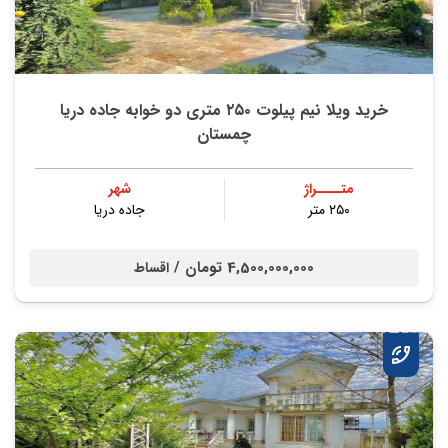
خرید ویلا نیم پیلوت ۲۵۰ متری دو خوابه جاده دریا
چمستان
متــــراژ
شهر
۲۵۰ متر
جاده دریا
4,500,000,000 تومان /
اقساط