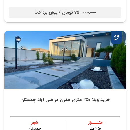
750,000,000 تومان /
پیش پرداخت
خرید ویلا ۲۵۰ متری مدرن در علی آباد چمستان
متــــراژ
شهر
۲۵۰ متر
چمستان