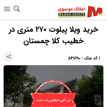
خرید ویلا پیلوت ۲۷۰ متری در
خطیب کلا چمستان
| کد ملک : 847190