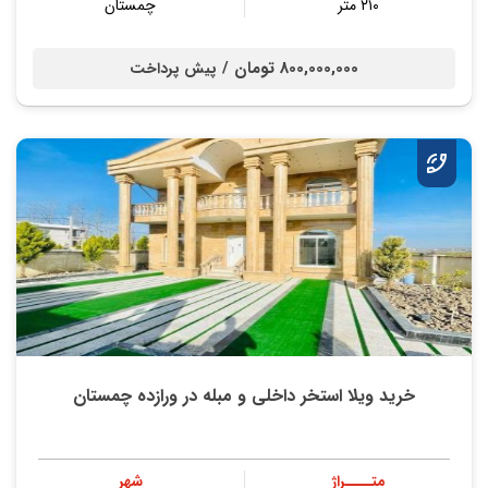
۲۱۰ متر
چمستان
800,000,000 تومان /
پیش پرداخت
خرید ویلا استخر داخلی و مبله در ورازده چمستان
متــــراژ
شهر