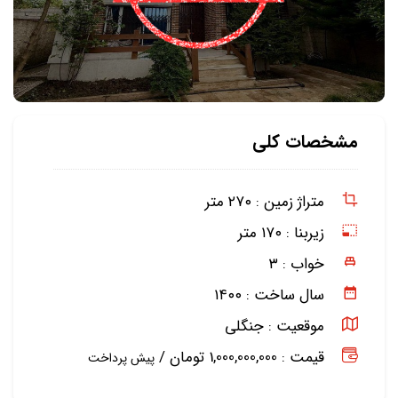
مشخصات کلی
متراژ زمین :
۲۷۰ متر
زیربنا :
۱۷۰ متر
خواب :
۳
سال ساخت :
۱۴۰۰
موقعیت :
جنگلی
قیمت : 1,000,000,000 تومان /
پیش پرداخت