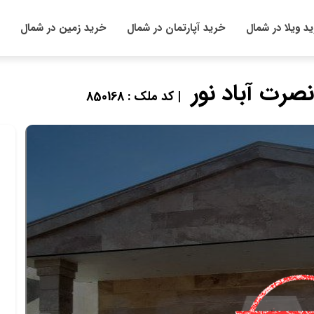
د ویلا در شمال
خرید آپارتمان در شمال
خرید زمین در شمال
| کد ملک : 850168