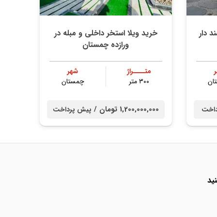
متری سند دار
خرید ویلا استخر داخلی و مبله در
ورازده چمستان
متــــراژ
شهر
ان
۳۰۰ متر
چمستان
1,200,000,000 تومان /
داخت
پیش پرداخت
ید