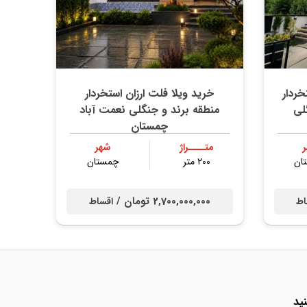
ردار
خرید ویلا فلت ارزان استخردار
لی
منطقه برند و جنگلی نعمت آباد
چمستان
متــــراژ
شهر
ان
۲۰۰ متر
چمستان
2,700,000,000 تومان /
اط
اقساط
ید