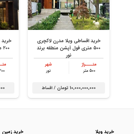
خرید اقساطی ویلا مدرن لاکچری
خرید 
۵۰۰ متری فول آپشن منطقه برند
۲۰۰ متری استخر داخلی چمستان
نور
متــــراژ
شهر
متــ
۵۰۰ متر
نور
۲۰۰ مت
10,000,000,000 تومان /
0,000
اقساط
خرید ویلا
خرید زمین