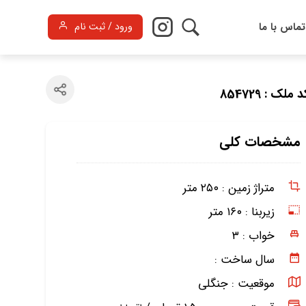
تماس با ما
ورود / ثبت نام
 ملک : 854729
مشخصات کلی
متراژ زمین :
۲۵۰ متر
زیربنا :
۱۶۰ متر
خواب :
۳
سال ساخت :
موقعیت :
جنگلی