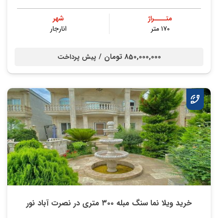
متــــراژ
شهر
۱۷۰ متر
انارجار
850,000,000 تومان /
پیش پرداخت
خرید ویلا نما سنگ مبله ۳۰۰ متری در نصرت آباد نور