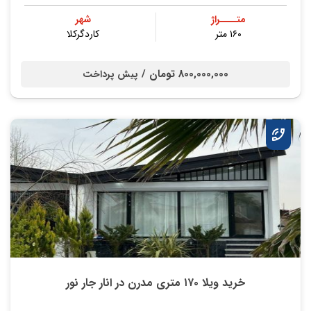
متــــراژ
شهر
۱۶۰ متر
کاردگرکلا
800,000,000 تومان /
پیش پرداخت
خرید ویلا ۱۷۰ متری مدرن در انار جار نور