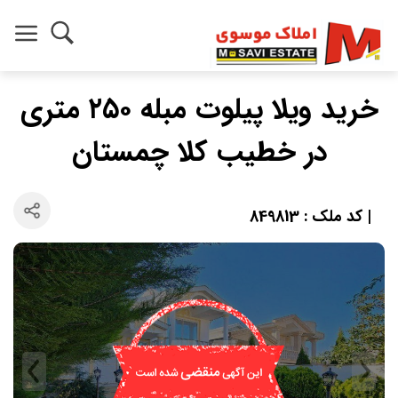
خرید ویلا پیلوت مبله ۲۵۰ متری
در خطیب کلا چمستان
| کد ملک : 849813