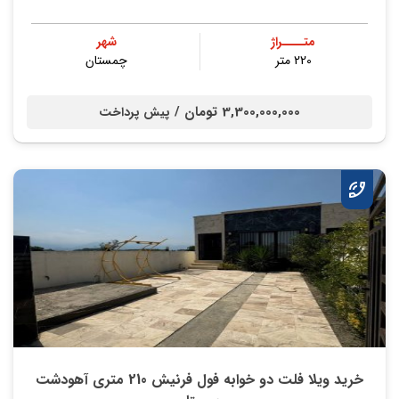
متــــراژ
شهر
220 متر
چمستان
3,300,000,000 تومان /
پیش پرداخت
خرید ویلا فلت دو خوابه فول فرنیش 210 متری آهودشت