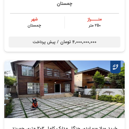
چمستان
متــــراژ
شهر
250 متر
چمستان
4,000,000,000 تومان /
پیش پرداخت
خرید ویلا ویو ابدی جنگل مدارک کامل 202 متری جوربند