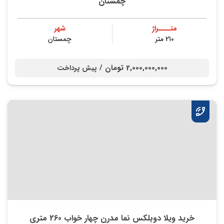
چمستان
متــــراژ
شهر
210 متر
چمستان
2,000,000,000 تومان /
پیش پرداخت
خرید ویلا دوبلکس نما مدرن چهار خواب 260 متری