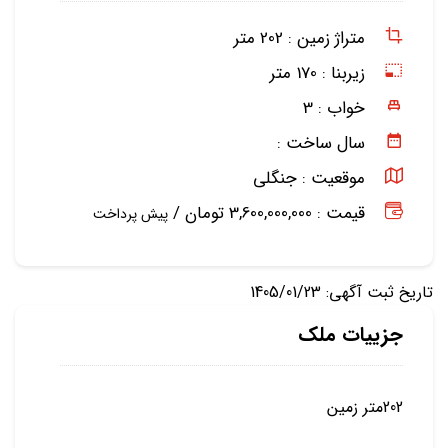
متراژ زمین :
202 متر
زیربنا :
170 متر
خواب :
3
سال ساخت :
موقعیت :
جنگلی
قیمت : 3,600,000,000 تومان /
پیش پرداخت
تاریخ ثبت آگهی: 1405/01/23
جزییات ملک
202متر زمین