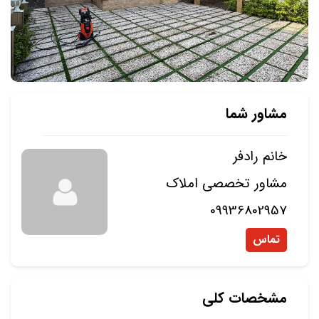
مشاور شما
خانم رادفر
مشاور تخصصی املاک
09936802957
تماس
مشخصات کلی