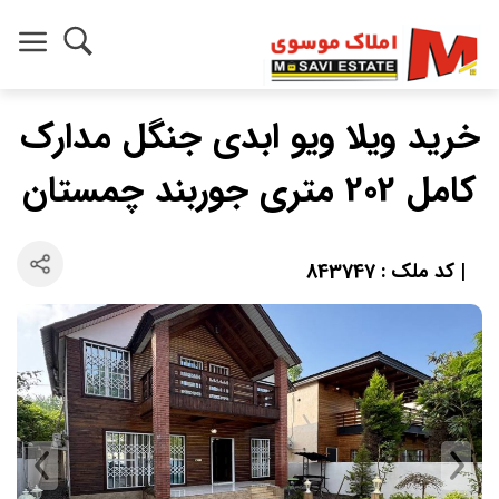
خرید ویلا ویو ابدی جنگل مدارک
کامل 202 متری جوربند چمستان
| کد ملک : 843747