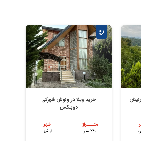
رنیش
خرید ویلا در ونوش شهرکی
دوبلکس
متــــراژ
شهر
ن
260 متر
نوشهر