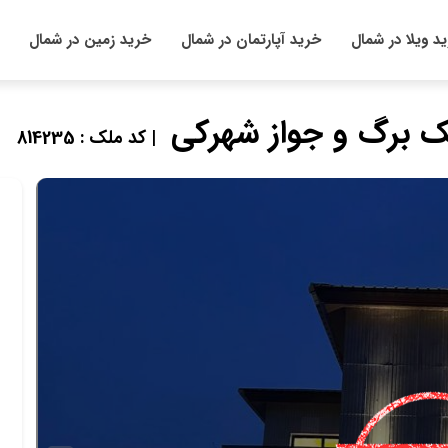
د ویلا در شمال
خرید آپارتمان در شمال
خرید زمین در شمال
تک برگ و جواز شهرکی
| کد ملک : 814235