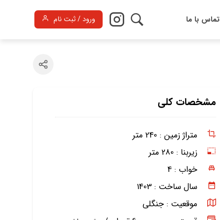
تماس با ما
ورود / ثبت نام
مشخصات کلی
متراژ زمین :
240 متر
زیربنا :
280 متر
خواب :
4
سال ساخت :
1403
موقعیت :
جنگلی