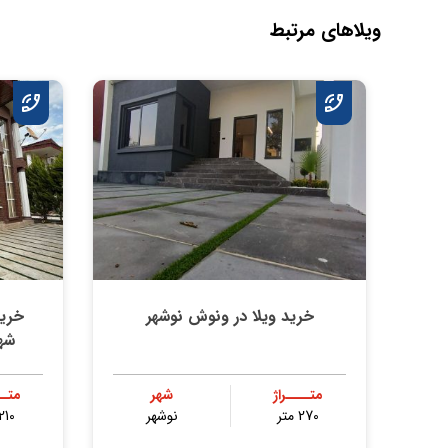
ویلاهای مرتبط
خرید ویلا در ونوش نوشهر
خرید
شه
متــــراژ
شهر
متــ
270 متر
نوشهر
210 متر