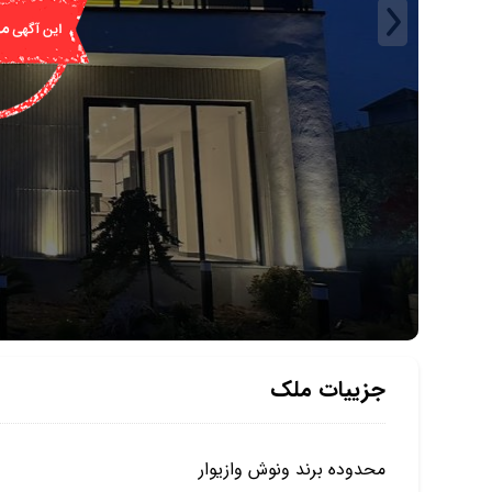
جزییات ملک
محدوده برند ونوش وازیوار