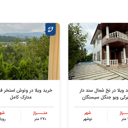
 ویلا در نخ شمال سند دار
خرید ویلا در ونوش استخر ف
رکی ویو جنگل سیسنگان
مدارک کامل
ــراژ
شهر
متــــراژ
شهر
نوشهر
270 متر
رویا