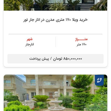
خرید ویلا ۱۷۰ متری مدرن در انار جار نور
متــــراژ
شهر
۱۷۰ متر
انارجار
850,000,000 تومان /
پیش پرداخت