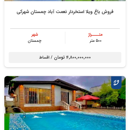
فروش باغ ویلا استخردار نعمت آباد چمستان شهرکی
متــــراژ
شهر
۵۰۰ متر
چمستان
4,800,000,000 تومان /
اقساط