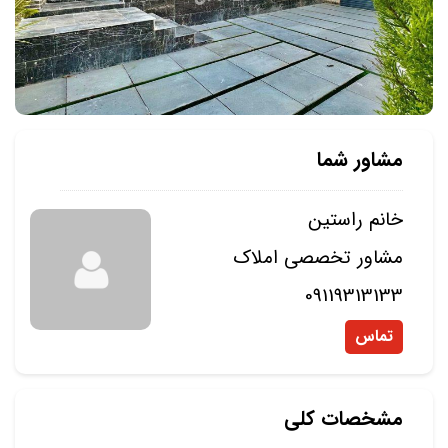
مشاور شما
خانم راستین
مشاور تخصصی املاک
09119313133
تماس
مشخصات کلی