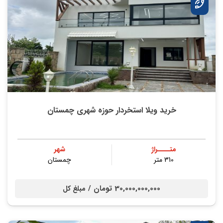
خرید ویلا استخردار حوزه شهری چمستان
متــــراژ
شهر
310 متر
چمستان
30,000,000,000 تومان /
مبلغ کل