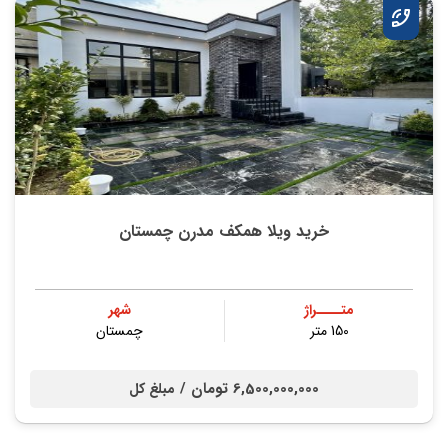
خرید ویلا همکف مدرن چمستان
متــــراژ
شهر
150 متر
چمستان
6,500,000,000 تومان /
مبلغ کل