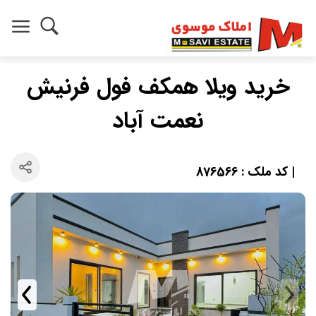
خرید ویلا همکف فول فرنیش
نعمت آباد
| کد ملک : 876566