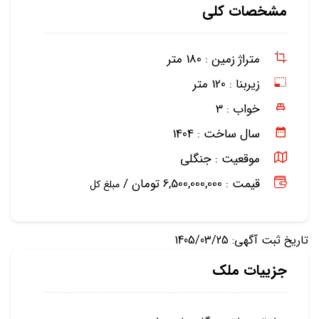
مشخصات کلی
متراژ زمین :
180 متر
زیربنا :
120 متر
خواب :
3
سال ساخت :
1404
موقعیت :
جنگلی
قیمت : 6,500,000,000 تومان /
مبلغ کل
تاریخ ثبت آگهی: 1405/03/25
جزییات ملک