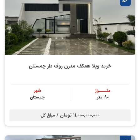
خرید ویلا همکف مدرن روف دار چمستان
متــــراژ
شهر
190 متر
چمستان
11,000,000,000 تومان /
مبلغ کل