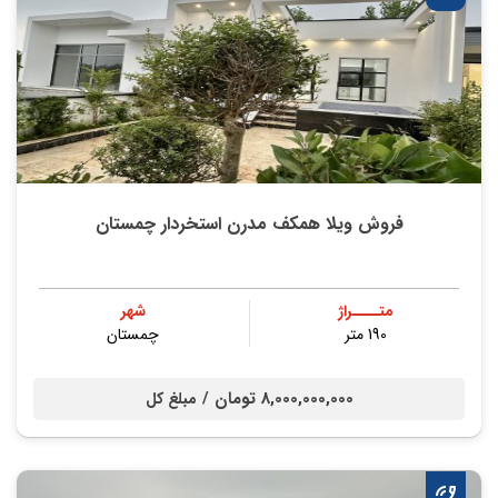
فروش ویلا همکف مدرن استخردار چمستان
متــــراژ
شهر
190 متر
چمستان
8,000,000,000 تومان /
مبلغ کل