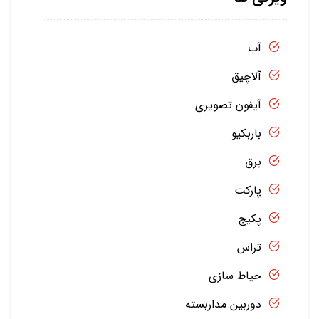
آب
آلاچیق
آیفون تصویری
باربکیو
برق
پارکت
پکیج
تراس
حیاط سازی
دوربین مداربسته