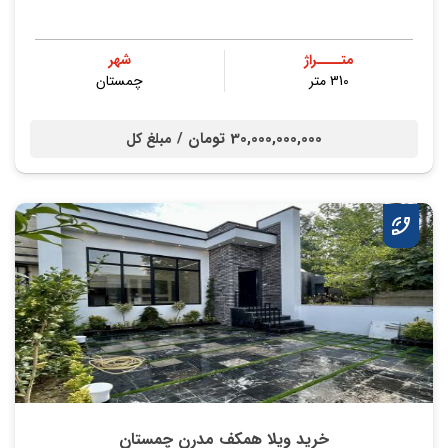
متــــراژ
شهر
310 متر
چمستان
30,000,000,000 تومان /
مبلغ کل
خرید ویلا همکف مدرن چمستان