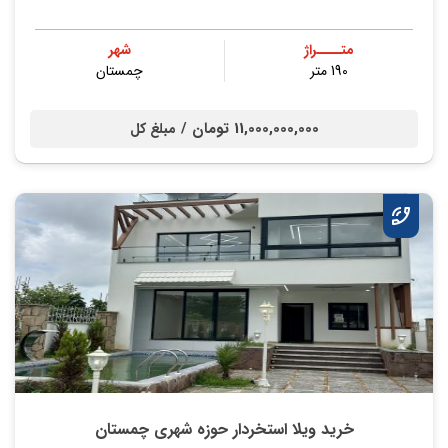
متــــراژ
شهر
190 متر
چمستان
11,000,000,000 تومان /
مبلغ کل
خرید ویلا استخردار حوزه شهری چمستان