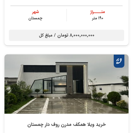
متــــراژ
شهر
190 متر
چمستان
8,000,000,000 تومان /
مبلغ کل
خرید ویلا همکف مدرن روف دار چمستان