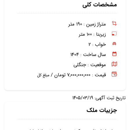
مشخصات کلی
متراژ زمین :
190 متر
زیربنا :
100 متر
خواب :
2
سال ساخت :
1404
موقعیت :
جنگلی
قیمت : 7,000,000,000 تومان /
مبلغ کل
تاریخ ثبت آگهی: 1405/03/19
جزییات ملک