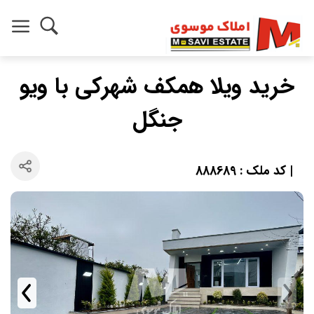
خرید ویلا همکف شهرکی با ویو
جنگل
| کد ملک : 888689