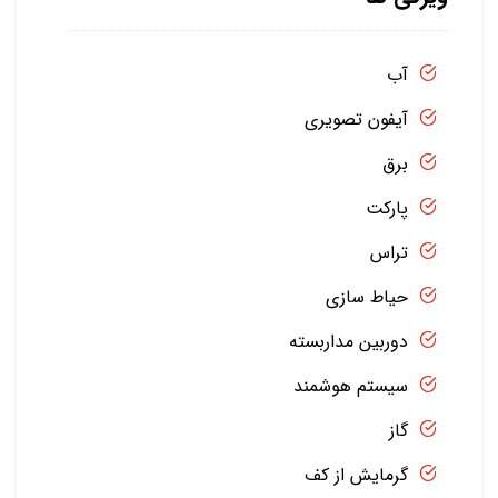
آب
آیفون تصویری
برق
پارکت
تراس
حیاط سازی
دوربین مداربسته
سیستم هوشمند
گاز
گرمایش از کف