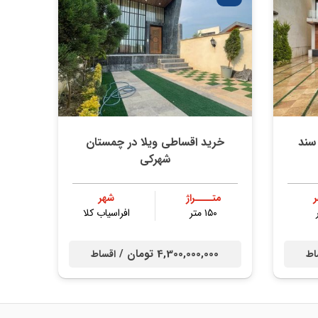
 سند
خرید اقساطی ویلا در چمستان
شهرکی
متــــراژ
شهر
۱۵۰ متر
افراسیاب کلا
4,300,000,000 تومان /
اط
اقساط