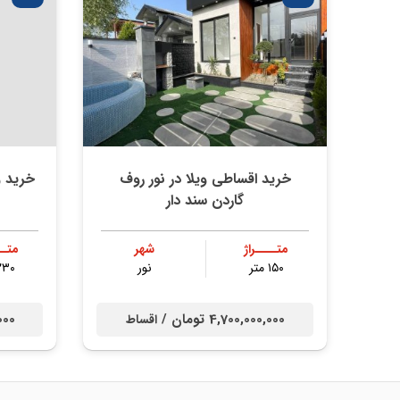
خرید اقساطی ویلا در نور روف
خرید و
گاردن سند دار
متــــراژ
شهر
متــ
۱۵۰ متر
نور
۲۳۰ مت
4,700,000,000 تومان /
0,000
اقساط