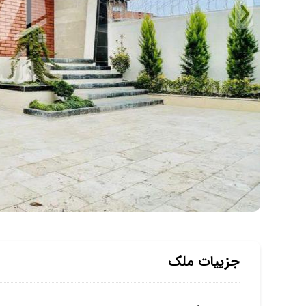
جزییات ملک