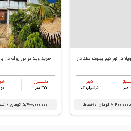
یلا در نور نیم پیلوت سند دار
خرید ویلا در نور روف دار با
ــراژ
شهر
متــــراژ
شهر
ر
افراسیاب کلا
۳۲۰ متر
نور
5,400,00 تومان /
5,400,000,000 تومان /
اقساط
اقس