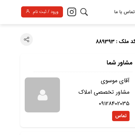
تماس با ما
ورود / ثبت نام
د ملک : 889393
مشاور شما
آقای موسوی
مشاور تخصصی املاک
09128402035
تماس