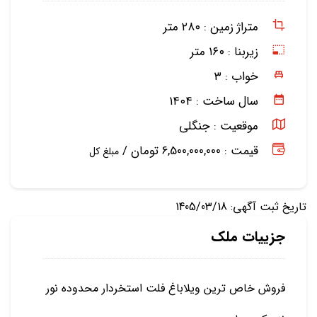
متراژ زمین :
۲۸۰ متر
زیربنا :
۱۶۰ متر
خواب :
۳
سال ساخت :
۱۴۰۴
موقعیت :
جنگلی
قیمت : 6,500,000,000 تومان /
مبلغ کل
تاریخ ثبت آگهی: 1405/03/18
جزییات ملک
فروش خاص ترین ویلاباغ فلت استخردار محدوده نور