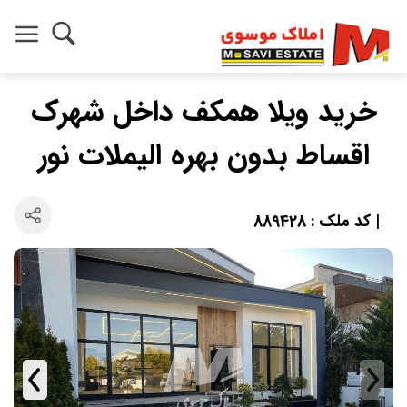
خرید ویلا همکف داخل شهرک
اقساط بدون بهره الیملات نور
| کد ملک : 889428