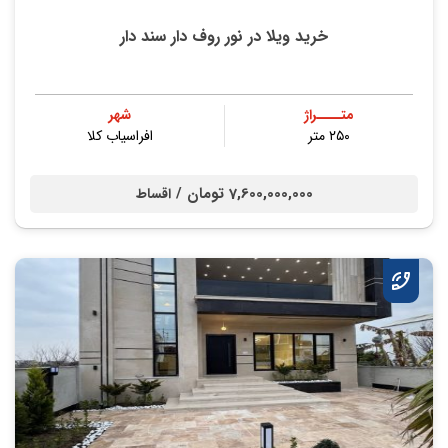
خرید ویلا در نور روف دار سند دار
متــــراژ
شهر
۲۵۰ متر
افراسیاب کلا
7,600,000,000 تومان /
اقساط