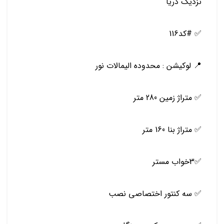
نزدیک دریا
✅ #کد116
📍 لوکیشن : محدوده الیمالات نور
✅ متراژ زمین 280 متر
✅ متراژ بنا 160 متر
✅3خواب مستر
✅ سه کنتور اختصاصی نصب