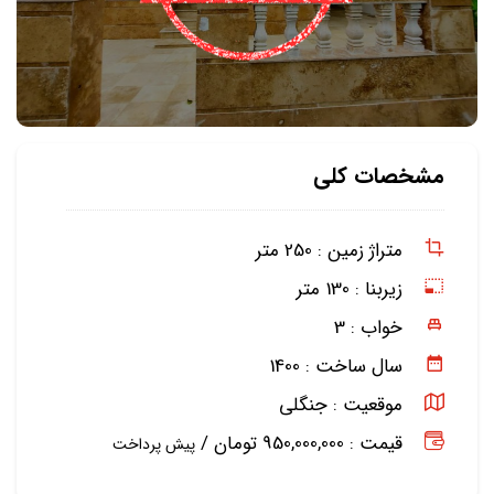
مشخصات کلی
متراژ زمین :
250 متر
زیربنا :
130 متر
خواب :
3
سال ساخت :
1400
موقعیت :
جنگلی
قیمت : 950,000,000 تومان /
پیش پرداخت