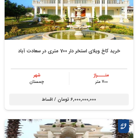
خرید کاخ ویلای استخر دار 700 متری در سعادت آباد
متــــراژ
شهر
700 متر
چمستان
6,000,000,000 تومان /
اقساط