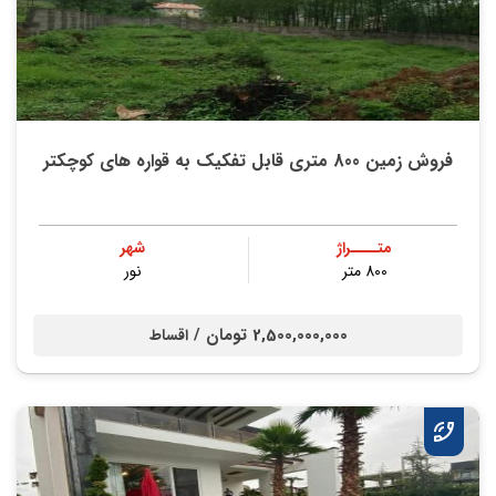
فروش زمین 800 متری قابل تفکیک به قواره های کوچکتر
متــــراژ
شهر
800 متر
نور
2,500,000,000 تومان /
اقساط