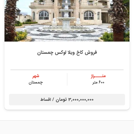
فروش کاخ ویلا لوکس چمستان
متــــراژ
شهر
600 متر
چمستان
3,000,000,000 تومان /
اقساط