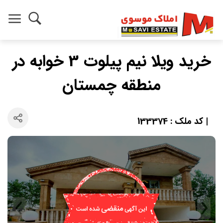
خرید ویلا نیم پیلوت 3 خوابه در
منطقه چمستان
| کد ملک : 133374