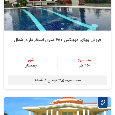
فروش ویلای دوبلکس 450 متری استخر دار در شمال
متــــراژ
شهر
450 متر
چمستان
3,500,000,000 تومان /
اقساط