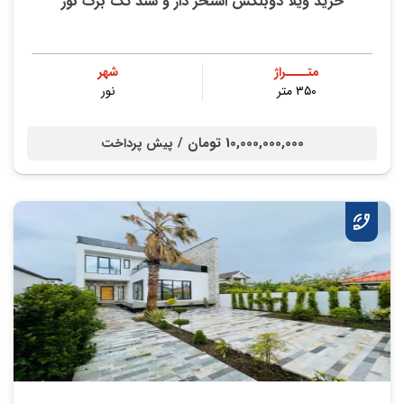
خرید ویلا دوبلکس استخر دار و سند تک برگ نور
متــــراژ
شهر
۳۵۰ متر
نور
10,000,000,000 تومان /
پیش پرداخت