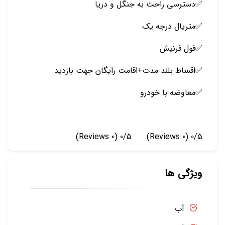
✅️دسترسی راحت به جنگل و دریا
✅️متریال درجه یک
✅️فول فرنیش
✅️اقساط بلند مدت+اقامت رایگان جهت بازدید
✅️معاوضه با خودرو
(0 Reviews)
0/5
(0 Reviews)
0/5
ویژگی ها
آب