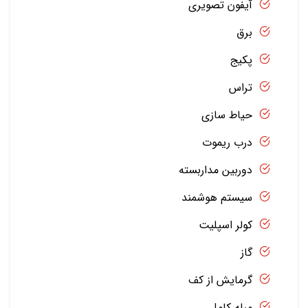
آیفون تصویری
برق
پکیج
تراس
حیاط سازی
درب ریموت
دوربین مداربسته
سیستم هوشمند
کولر اسپلیت
گاز
گرمایش از کف
مبله کامل