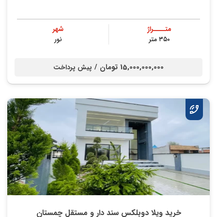
متــــراژ
شهر
۳۵۰ متر
نور
15,000,000,000 تومان /
پیش پرداخت
خرید ویلا دوبلکس سند دار و مستقل چمستان