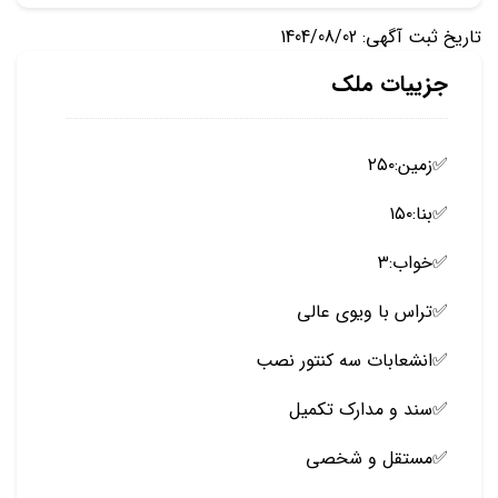
تاریخ ثبت آگهی: 1404/08/02
جزییات ملک
✅️زمین:۲۵۰
✅️بنا:۱۵۰
✅️خواب:۳
✅️تراس با ویوی عالی
✅انشعابات سه کنتور نصب
️✅️سند و مدارک تکمیل
✅️مستقل و شخصی