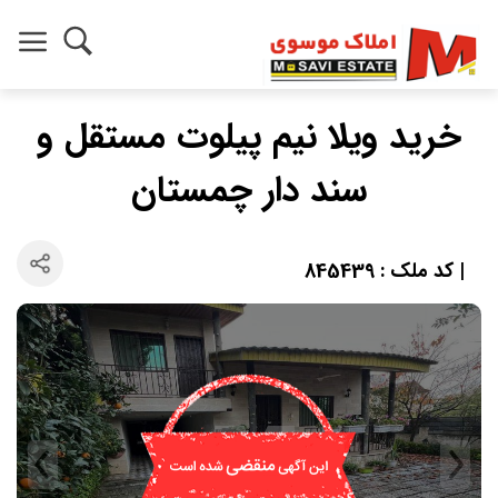
خرید ویلا نیم پیلوت مستقل و
سند دار چمستان
| کد ملک : 845439