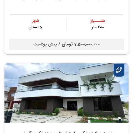
متــــراژ
شهر
۲۸۰ متر
چمستان
7,500,000,000 تومان /
پیش پرداخت