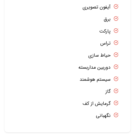
آیفون تصویری
برق
پارکت
تراس
حیاط سازی
دوربین مداربسته
سیستم هوشمند
گاز
گرمایش از کف
نگهبانی