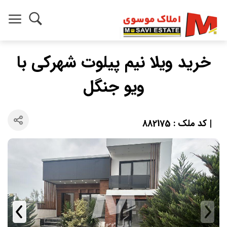
خرید ویلا نیم پیلوت شهرکی با
ویو جنگل
| کد ملک : 882175