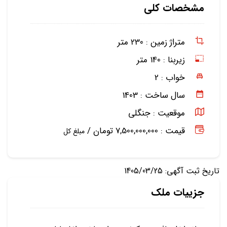
مشخصات کلی
متراژ زمین :
230 متر
زیربنا :
140 متر
خواب :
2
سال ساخت :
1403
موقعیت :
جنگلی
قیمت : 7,500,000,000 تومان /
مبلغ کل
تاریخ ثبت آگهی: 1405/03/25
جزییات ملک