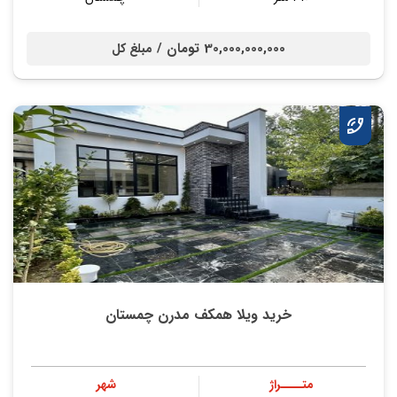
30,000,000,000 تومان /
مبلغ کل
خرید ویلا همکف مدرن چمستان
متــــراژ
شهر