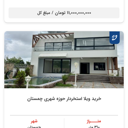
11,000,000,000 تومان /
مبلغ کل
خرید ویلا استخردار حوزه شهری چمستان
متــــراژ
شهر
310 متر
چمستان