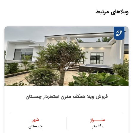
ویلاهای مرتبط
فروش ویلا همکف مدرن استخردار چمستان
متــــراژ
شهر
190 متر
چمستان