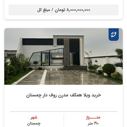
8,000,000,000 تومان /
مبلغ کل
خرید ویلا همکف مدرن روف دار چمستان
متــــراژ
شهر
190 متر
چمستان