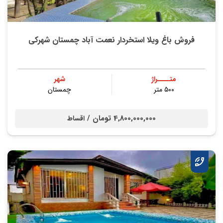
فروش باغ ویلا استخردار نعمت آباد چمستان شهرکی
متــــراژ
شهر
۵۰۰ متر
چمستان
4,800,000,000 تومان /
اقساط