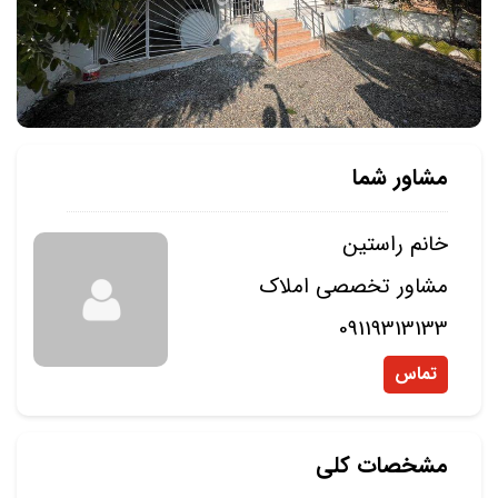
مشاور شما
خانم راستین
مشاور تخصصی املاک
09119313133
تماس
مشخصات کلی