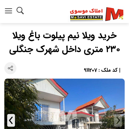
خرید ویلا نیم پیلوت باغ ویلا
۲۳۰ متری داخل شهرک جنگلی
| کد ملک : 911207