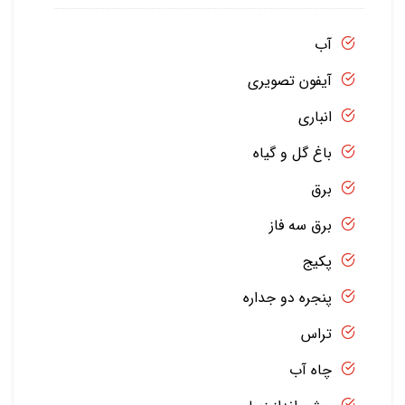
آب
آیفون تصویری
انباری
باغ گل و گیاه
برق
برق سه فاز
پکیج
پنجره دو جداره
تراس
چاه آب