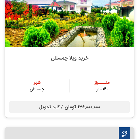
خرید ویلا چمستان
متــــراژ
شهر
140 متر
چمستان
136,000,000 تومان /
کلید تحویل