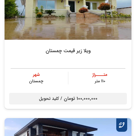
ویلا زیر قیمت چمستان
متــــراژ
شهر
110 متر
چمستان
100,000,000 تومان /
کلید تحویل