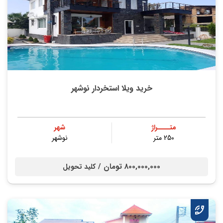
خرید ویلا استخردار نوشهر
متــــراژ
شهر
250 متر
نوشهر
800,000,000 تومان /
کلید تحویل