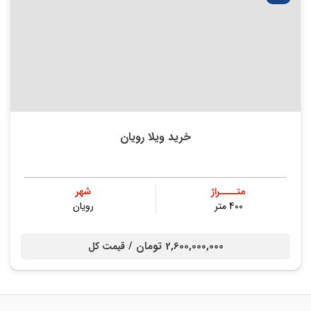
خرید ویلا رویان
متــــراژ
شهر
400 متر
رویان
2,600,000,000 تومان /
قیمت کل