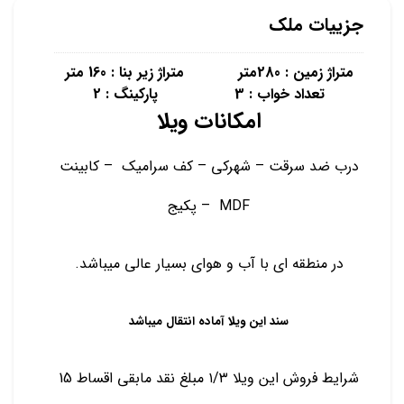
جزییات ملک
متراژ زمین : 280متر متراژ زیر بنا : 160 متر
تعداد خواب : 3 پارکینگ : 2
امکانات ویلا
درب ضد سرقت – شهرکی – کف سرامیک – کابینت
MDF – پکیج
در منطقه ای با آب و هوای بسیار عالی میباشد.
سند این ویلا آماده انتقال میباشد
شرایط فروش این ویلا ۱/۳ مبلغ نقد مابقی اقساط 15