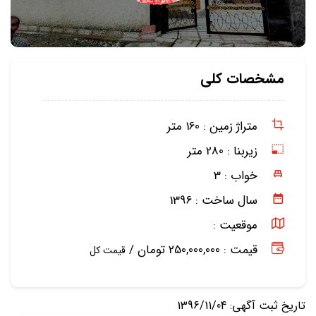
مشخصات کلی
متراژ زمین :
160 متر
زیربنا :
280 متر
خواب :
3
سال ساخت :
1396
موقعیت :
قیمت : 250,000,000 تومان /
قیمت کل
تاریخ ثبت آگهی: 1396/11/04