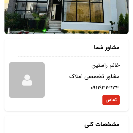
مشاور شما
خانم راستین
مشاور تخصصی املاک
09119313133
تماس
مشخصات کلی