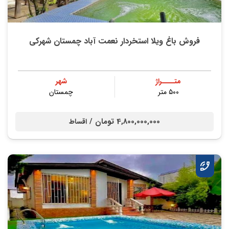
فروش باغ ویلا استخردار نعمت آباد چمستان شهرکی
متــــراژ
شهر
۵۰۰ متر
چمستان
4,800,000,000 تومان /
اقساط