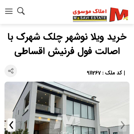
خرید ویلا نوشهر چلک شهرک با
اصالت فول فرنیش اقساطی
| کد ملک : 911267