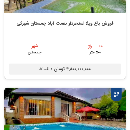
فروش باغ ویلا استخردار نعمت آباد چمستان شهرکی
متــــراژ
شهر
۵۰۰ متر
چمستان
4,800,000,000 تومان /
اقساط