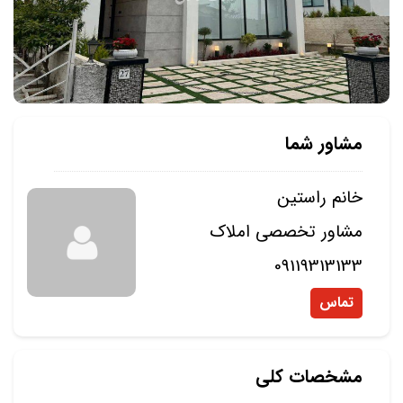
مشاور شما
خانم راستین
مشاور تخصصی املاک
09119313133
تماس
مشخصات کلی