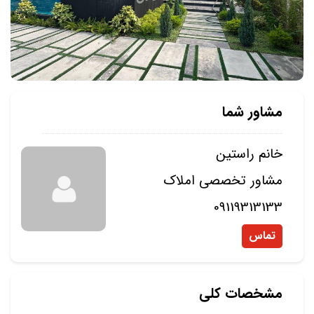
مشاور شما
خانم راستین
مشاور تخصصی املاک
09119313133
تماس
مشخصات کلی