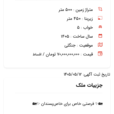
متراژ زمین :
۵۰۰ متر
زیربنا :
۴۵۰ متر
خواب :
۵
سال ساخت :
۱۴۰۵
موقعیت :
جنگلی
قیمت : 70,000,000,000 تومان /
اقساط
تاریخ ثبت آگهی: 1405/05/12
جزییات ملک
🏡✨ فرصتی خاص برای خاص‌پسندان ✨🏡