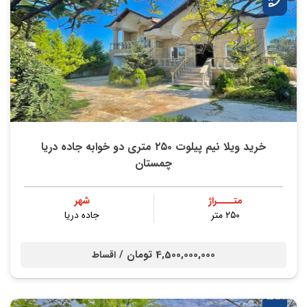
خرید ویلا نیم پیلوت ۲۵۰ متری دو خوابه جاده دریا
چمستان
متــــراژ
شهر
۲۵۰ متر
جاده دریا
4,500,000,000 تومان /
اقساط