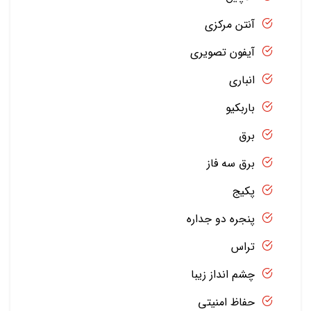
آنتن مرکزی
آیفون تصویری
انباری
باربکیو
برق
برق سه فاز
پکیج
پنجره دو جداره
تراس
چشم انداز زیبا
حفاظ امنیتی