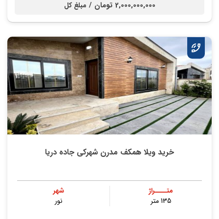
2,000,000,000 تومان /
مبلغ کل
خرید ویلا همکف مدرن شهرکی جاده دریا
متــــراژ
شهر
135 متر
نور