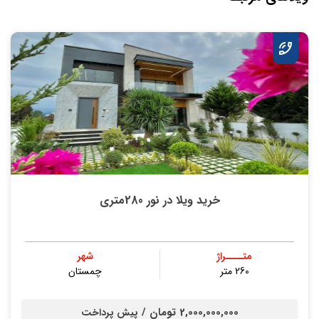
خرید ویلا در نور 280متری
متــــراژ
شهر
260 متر
چمستان
2,000,000,000 تومان /
پیش پرداخت