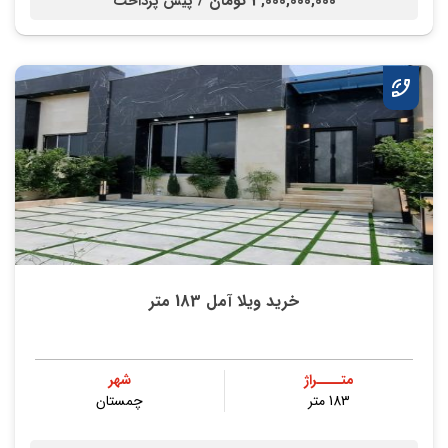
3,000,000,000 تومان /
پیش پرداخت
خرید ویلا آمل 183 متر
متــــراژ
شهر
183 متر
چمستان