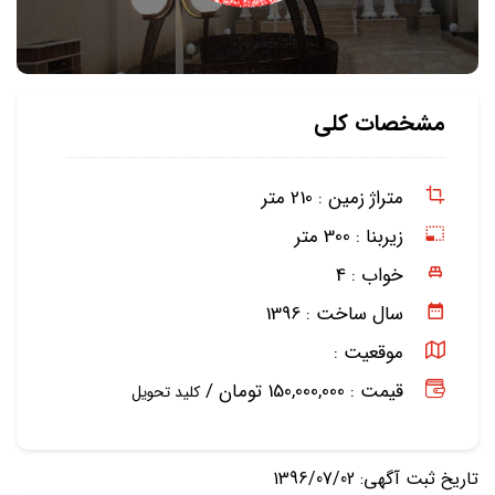
مشخصات کلی
متراژ زمین :
210 متر
زیربنا :
300 متر
خواب :
4
سال ساخت :
1396
موقعیت :
قیمت : 150,000,000 تومان /
کلید تحویل
تاریخ ثبت آگهی: 1396/07/02