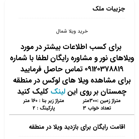
جزییات ملک
خرید ویلا شمال
برای کسب اطلاعات بیشتر در مورد
ویلاهای نور و مشاوره رایگان لطفا با شماره
09120378819 تماس حاصل فرمایید
برای مشاهده ویلا های لوکس در منطقه
چمستان بر روی این
لینک
کلیک کنید
متراژ زمین :300متر متراژ زیر بنا : 160 متر
تعداد خواب 3 پارکینگ : 2
اقامت رایگان برای بازدید ویلا در منطقه