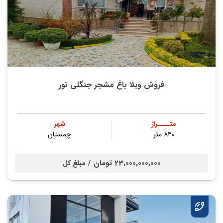
فروش ویلا باغ مشجر جنگلی نور
متــــراژ
شهر
۸۴۰ متر
چمستان
23,000,000,000 تومان /
مبلغ کل