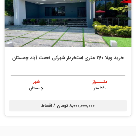
خرید ویلا ۲۶۰ متری استخردار شهرکی نعمت آباد چمستان
متــــراژ
شهر
۲۶۰ متر
چمستان
8,000,000,000 تومان /
اقساط