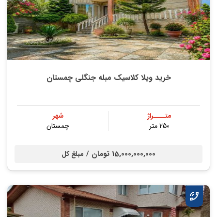
خرید ویلا کلاسیک مبله جنگلی چمستان
متــــراژ
شهر
250 متر
چمستان
15,000,000,000 تومان /
مبلغ کل