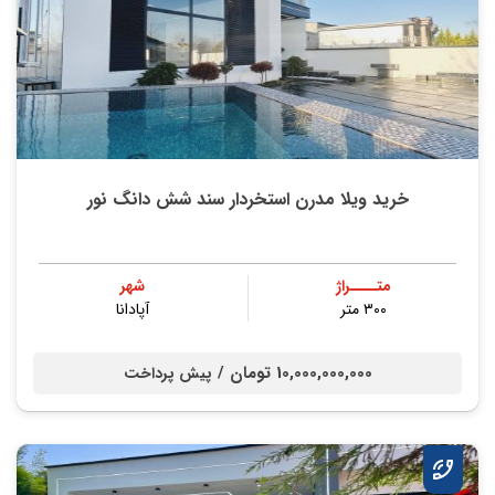
خرید ویلا مدرن استخردار سند شش دانگ نور
متــــراژ
شهر
۳۰۰ متر
آپادانا
10,000,000,000 تومان /
پیش پرداخت