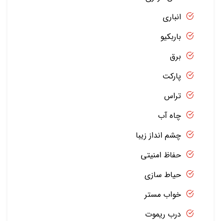
انباری
باربکیو
برق
پارکت
تراس
چاه آب
چشم انداز زیبا
حفاظ امنیتی
حیاط سازی
خواب مستر
درب ریموت