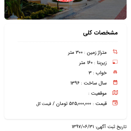
مشخصات کلی
متراژ زمین :
300 متر
زیربنا :
160 متر
خواب :
3
سال ساخت :
1396
موقعیت :
قیمت : 525,000,000 تومان /
قیمت کل
تاریخ ثبت آگهی: 1397/06/31