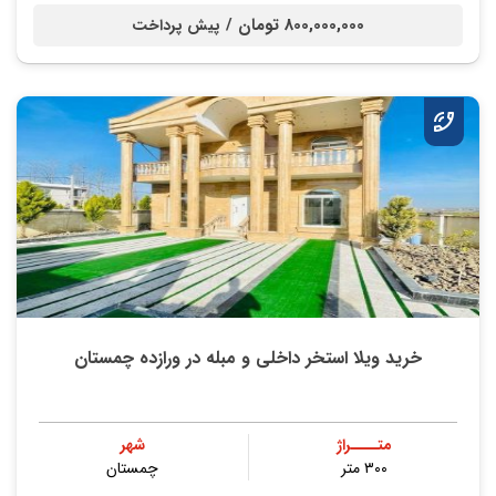
800,000,000 تومان /
پیش پرداخت
خرید ویلا استخر داخلی و مبله در ورازده چمستان
متــــراژ
شهر
۳۰۰ متر
چمستان