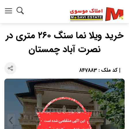
خرید ویلا نما سنگ ۲۶۰ متری در
نصرت آباد چمستان
| کد ملک : 847883