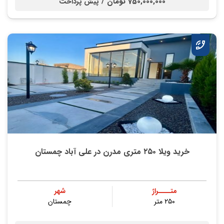
750,000,000 تومان /
پیش پرداخت
خرید ویلا ۲۵۰ متری مدرن در علی آباد چمستان
متــــراژ
شهر
۲۵۰ متر
چمستان