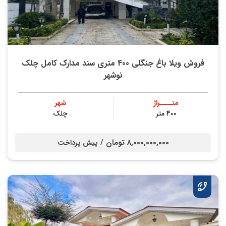
فروش ویلا باغ جنگلی 400 متری سند مدارک کامل چلک
نوشهر
متــــراژ
شهر
400 متر
چلک
8,000,000,000 تومان /
پیش پرداخت