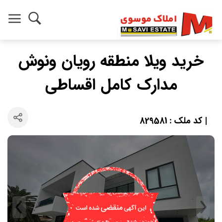
خرید ویلا منطقه رویان ونوش
مدارک کامل اقساطی
| کد ملک : 829581