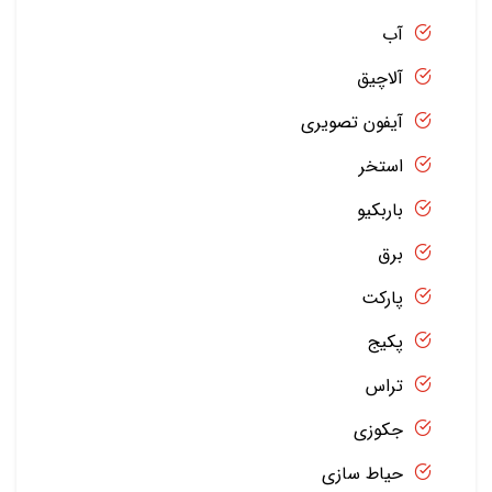
آب
آلاچیق
آیفون تصویری
استخر
باربکیو
برق
پارکت
پکیج
تراس
جکوزی
حیاط سازی