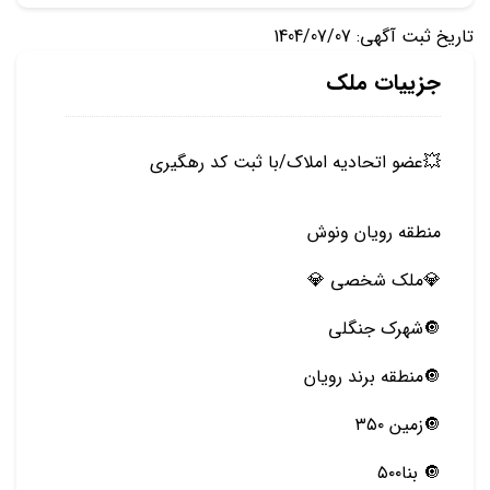
تاریخ ثبت آگهی: 1404/07/07
جزییات ملک
💥عضو اتحادیه املاک/با ثبت کد رهگیری
منطقه رویان ونوش
💎ملک شخصی 💎
🔘شهرک جنگلی
🔘منطقه برند رویان
🔘زمین ۳۵۰
🔘 بنا۵۰۰