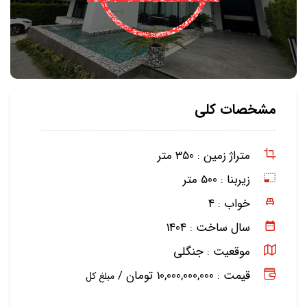
مشخصات کلی
متراژ زمین :
350 متر
زیربنا :
500 متر
خواب :
4
سال ساخت :
1404
موقعیت :
جنگلی
قیمت : 10,000,000,000 تومان /
مبلغ کل