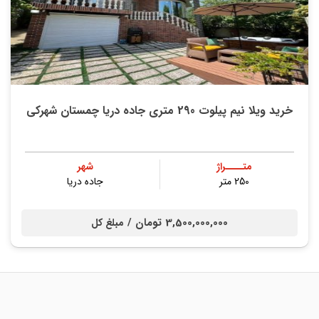
خرید ویلا نیم پیلوت 290 متری جاده دریا چمستان شهرکی
متــــراژ
شهر
250 متر
جاده دریا
3,500,000,000 تومان /
مبلغ کل