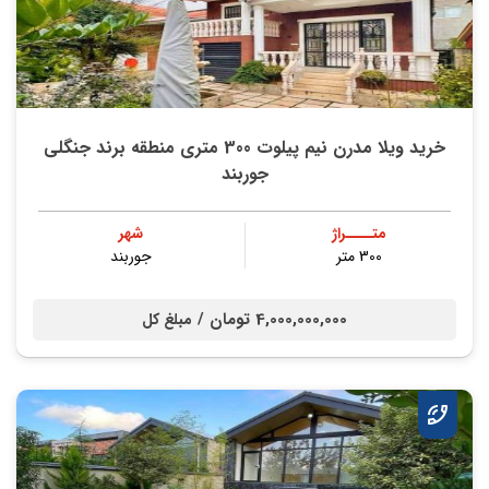
خرید ویلا مدرن نیم پیلوت 300 متری منطقه برند جنگلی
جوربند
متــــراژ
شهر
300 متر
جوربند
4,000,000,000 تومان /
مبلغ کل