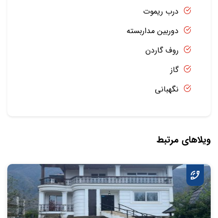
درب ریموت
دوربین مداربسته
روف گاردن
گاز
نگهبانی
ویلاهای مرتبط