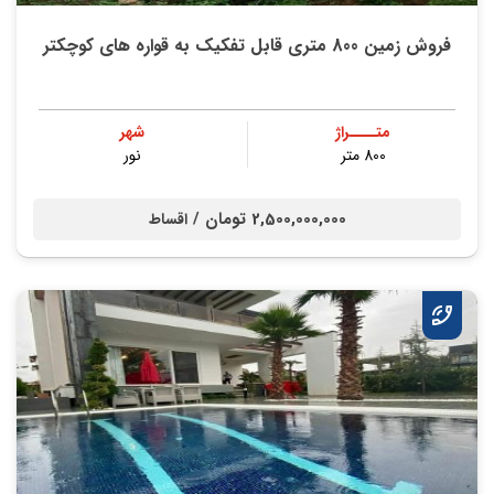
فروش زمین 800 متری قابل تفکیک به قواره های کوچکتر
متــــراژ
شهر
800 متر
نور
2,500,000,000 تومان /
اقساط