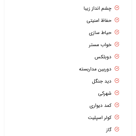
چشم انداز زیبا
حفاظ امنیتی
حیاط سازی
خواب مستر
دوبلکس
دوربین مداربسته
دید جنگل
شهرکی
کمد دیواری
کولر اسپلیت
گاز