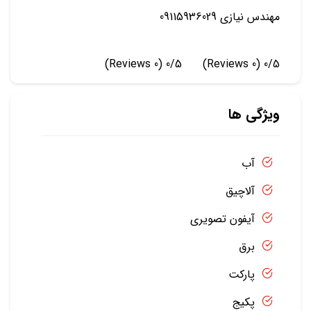
مهندس نیازی 09115936029
(0 Reviews)
0/5
(0 Reviews)
0/5
ویژگی ها
آب
آلاچیق
آیفون تصویری
برق
پارکت
پکیج