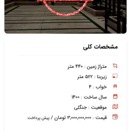
مشخصات کلی
متراژ زمین :
440 متر
زیربنا :
522 متر
خواب :
4
سال ساخت :
1400
موقعیت :
جنگلی
قیمت : 3,000,000,000 تومان /
پیش پرداخت