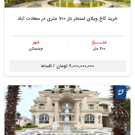
خرید کاخ ویلای استخر دار 700 متری در سعادت آباد
متــــراژ
شهر
700 متر
چمستان
6,000,000,000 تومان /
اقساط