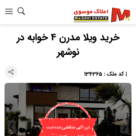
خرید ویلا مدرن 4 خوابه در
نوشهر
| کد ملک : 134365