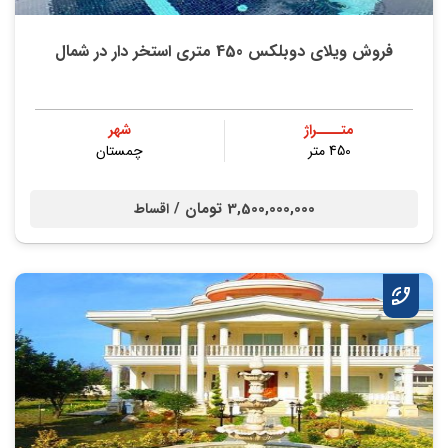
فروش ویلای دوبلکس 450 متری استخر دار در شمال
متــــراژ
شهر
450 متر
چمستان
3,500,000,000 تومان /
اقساط