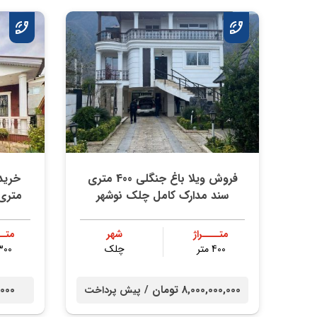
فروش ویلا باغ جنگلی 400 متری
سند مدارک کامل چلک نوشهر
متری 
متــــراژ
شهر
متــ
400 متر
چلک
300 مت
8,000,000,000 تومان /
00,000
پیش پرداخت