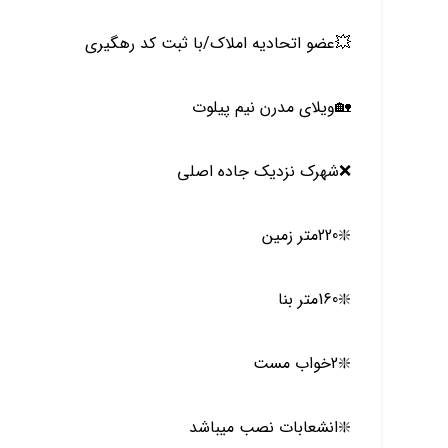
💥عضو اتحادیه املاک/با ثبت کد رهگیری
🏡ویلای مدرن نیم پیلوت
❌شهرک نزدیک جاده اصلی
❇️220متر زمین
❇️160متر بنا
❇️2خواب مست
❇️انشعابات نصب میباشد