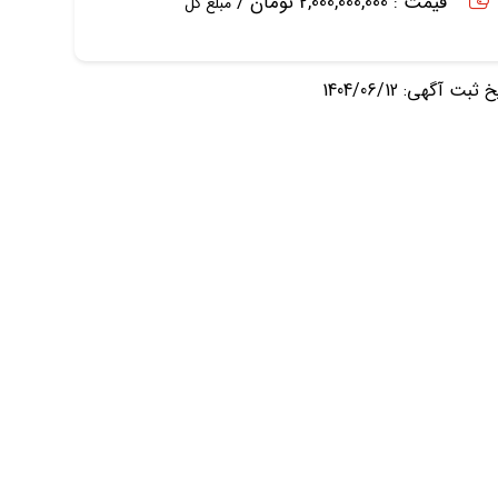
قیمت : 2,000,000,000 تومان /
مبلغ کل
ثبت آگهی: 1404/06/12