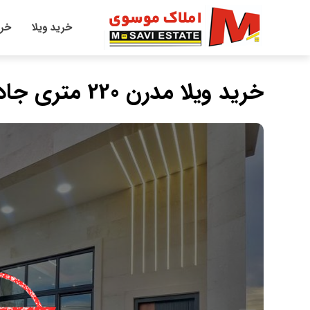
خرید ویلا
خری
خرید ویلا مدرن 220 متری جاده دریا تاپ لوکیشن