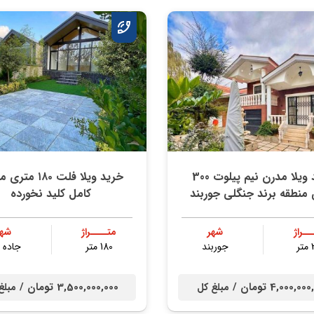
خرید ویلا مدرن نیم پیلوت 300
خرید ویلا فلت ۱۸۰ 
منطقه برند جنگلی جوربند
کامل کلید نخورده
ــراژ
شهر
متــــراژ
شهر
ر
جوربند
180 متر
جاده د
4,000,0 تومان /
3,500,000,000 تومان /
مبلغ کل
مبلغ