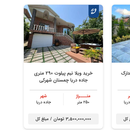
متری مدارک
خرید ویلا نیم پیلوت 290 متری
جاده دریا چمستان شهرکی
متــــراژ
شهر
ریا
250 متر
جاده دریا
3,500,000,000 تومان /
 کل
مبلغ کل