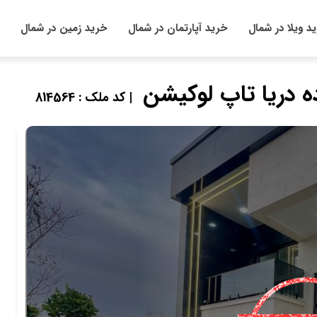
د ویلا در شمال
خرید آپارتمان در شمال
خرید زمین در شمال
| کد ملک : 814564