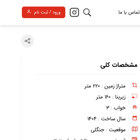
تماس با ما
ورود / ثبت نام
مشخصات کلی
متراژ زمین :
220 متر
زیربنا :
160 متر
خواب :
3
سال ساخت :
1404
موقعیت :
جنگلی