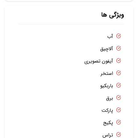
ویژگی ها
آب
آلاچیق
آیفون تصویری
استخر
باربکیو
برق
پارکت
پکیج
تراس