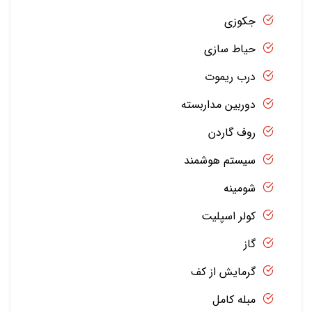
جکوزی
حیاط سازی
درب ریموت
دوربین مداربسته
روف گاردن
سیستم هوشمند
شومینه
کولر اسپلیت
گاز
گرمایش از کف
مبله کامل