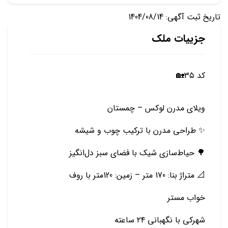
تاریخ ثبت آگهی: 1404/08/14
جزییات ملک
کد ۳۵🏡
ویلای مدرن لوکس – چمستان
✨ طراحی مدرن با ترکیب چوب و شیشه
🌳 حیاط‌سازی شیک با فضای سبز دل‌انگیز
📐 متراژ بنا: 170 متر – زمین: 120متر با روف
خواب مستر
شهرکی با نگهبانی ۲۴ ساعته