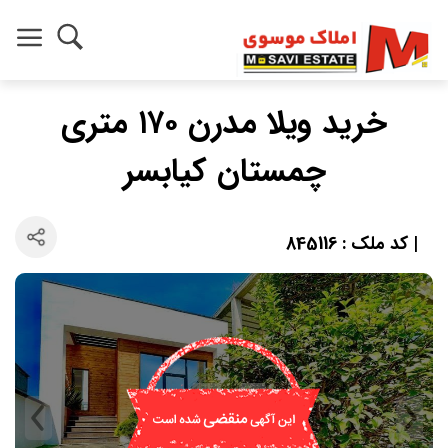
خرید ویلا مدرن ۱۷۰ متری
چمستان کیابسر
| کد ملک : 845116