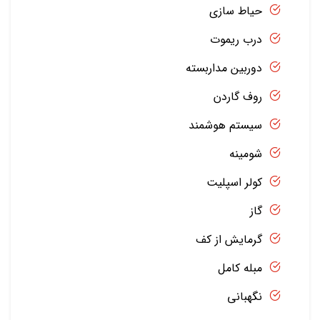
حیاط سازی
درب ریموت
دوربین مداربسته
روف گاردن
سیستم هوشمند
شومینه
کولر اسپلیت
گاز
گرمایش از کف
مبله کامل
نگهبانی