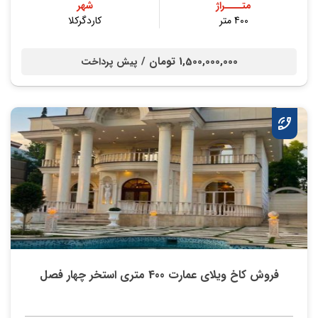
متــــراژ
شهر
400 متر
کاردگرکلا
1,500,000,000 تومان /
پیش پرداخت
فروش کاخ ویلای عمارت 400 متری استخر چهار فصل