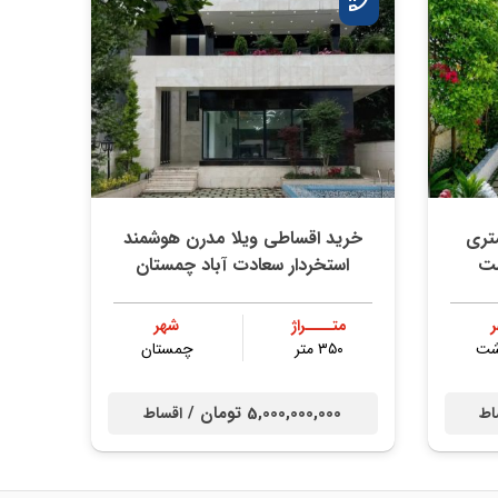
ی ویلا باغ ۲۵۰ متری
خرید اقساطی ویلا مدرن هوشمند
شت
استخردار سعادت آباد چمستان
متــــراژ
شهر
شت
۳۵۰ متر
چمستان
5,000,000,000 تومان /
اط
اقساط