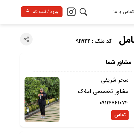
تماس با ما
ورود / ثبت نام
| کد ملک : 911944
مشاور شما
سحر شریفی
مشاور تخصصی املاک
09114741073
تماس