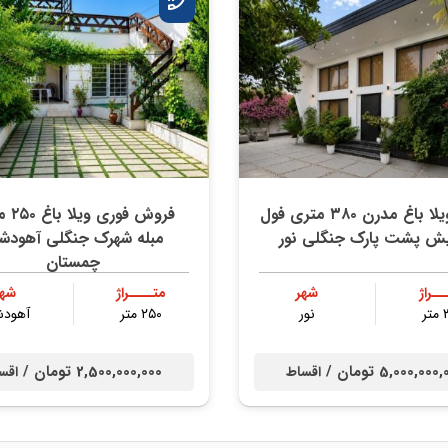
خرید ویلا باغ مدرن ۳۸۰ متری فول
فروش فور
یش پشت پارک جنگلی نور
مبله شهرک جنگلی آهود
چمستان
ــراژ
شهر
متــــراژ
شهر
ر
نور
۲۵۰ متر
آهود
5,000,00 تومان /
2,500,000,000 تومان /
اقساط
اقس