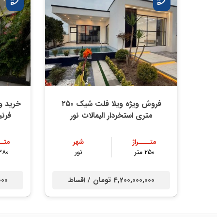
فروش ویژه ویلا فلت شیک ۲۵۰
متری استخردار الیمالات نور
فرن
متــــراژ
شهر
متــ
۲۵۰ متر
نور
۳۸۰ مت
4,200,000,000 تومان /
0,000
اقساط