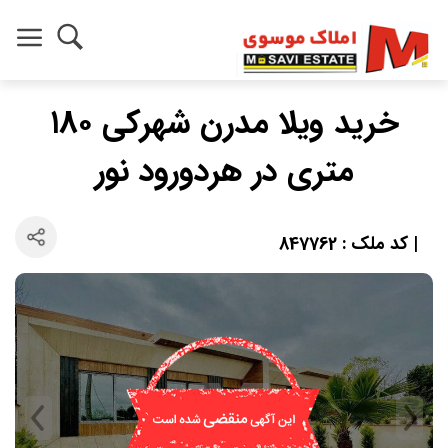
خرید ویلا مدرن شهرکی ۱۸۰
متری در هردورود نور
| کد ملک : 847762