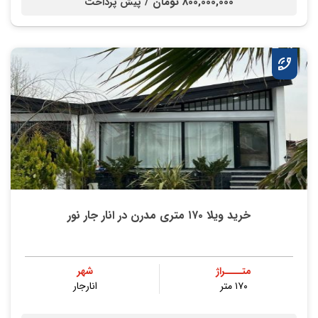
800,000,000 تومان /
پیش پرداخت
خرید ویلا ۱۷۰ متری مدرن در انار جار نور
متــــراژ
شهر
۱۷۰ متر
انارجار