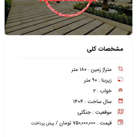
مشخصات کلی
متراژ زمین :
۱۸۰ متر
زیربنا :
۹۰ متر
خواب :
۲
سال ساخت :
۱۴۰۴
موقعیت :
جنگلی
قیمت : 750,000,000 تومان /
پیش پرداخت