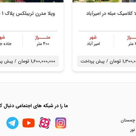
ا کلاسیک مبله در امیرآباد
ویلا مدرن تریبلکس پلاک 1 جنگل
ــراژ
شهر
متــــراژ
شهر
ر
امیر آباد
400 متر
جاده ج
1,3 تومان /
1,600,000,000 تومان /
پیش پرداخت
پیش پر
ما را در شبکه های اجتماعی دنبال کن
 چمستان
نور