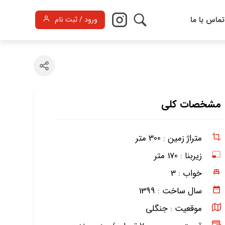
تماس با ما
ورود / ثبت نام
مشخصات کلی
متراژ زمین :
300 متر
زیربنا :
170 متر
خواب :
3
سال ساخت :
1399
موقعیت :
جنگلی