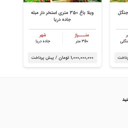
ویلا باغ 350 متری استخر دار مبله
جاده دریا
متــــراژ
شهر
نگلی
350 متر
جاده دریا
1,000,000,000 تومان /
داخت
پیش پرداخت
ید