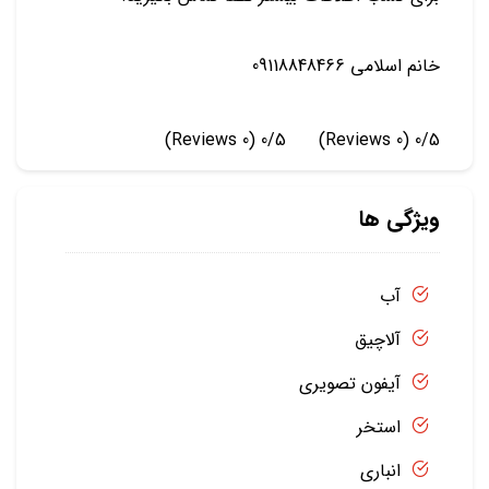
خانم اسلامی 09118848466
(0 Reviews)
0/5
(0 Reviews)
0/5
ویژگی ها
آب
آلاچیق
آیفون تصویری
استخر
انباری