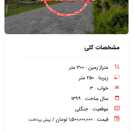
مشخصات کلی
متراژ زمین :
300 متر
زیربنا :
250 متر
خواب :
3
سال ساخت :
1399
موقعیت :
جنگلی
قیمت : 1,500,000,000 تومان /
پیش پرداخت