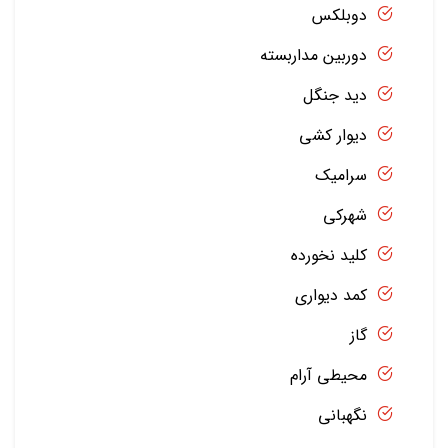
دوبلکس
دوربین مداربسته
دید جنگل
دیوار کشی
سرامیک
شهرکی
کلید نخورده
کمد دیواری
گاز
محیطی آرام
نگهبانی