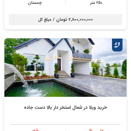
۲۵۰ متر
چمستان
2,800,000,000 تومان /
مبلغ کل
خرید ویلا در شمال استخر دار بالا دست جاده
متــــراژ
شهر