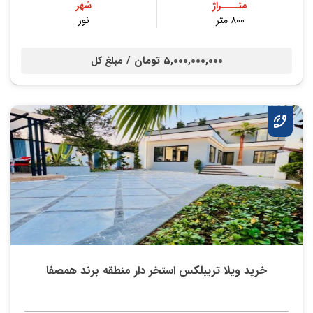
متــــراژ
شهر
۸۰۰ متر
نور
5,000,000,000 تومان /
مبلغ کل
خرید ویلا تریبلکس استخر دار منطقه برند همصفا