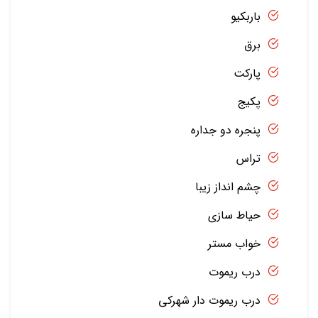
باربکیو
برق
پارکت
پکیج
پنجره دو جداره
تراس
چشم انداز زیبا
حیاط سازی
خواب مستر
درب ریموت
درب ریموت دار شهرکی