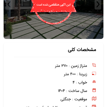
مشخصات کلی
متراژ زمین :
370 متر
زیربنا :
400 متر
خواب :
4
سال ساخت :
1404
موقعیت :
جنگلی