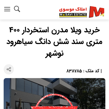
خرید ویلا مدرن استخردار 400
متری سند شش دانگ سیاهرود
نوشهر
| کد ملک : 838785