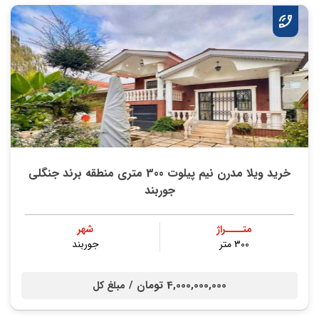
خرید ویلا مدرن نیم پیلوت 300 متری منطقه برند جنگلی
جوربند
متــــراژ
شهر
300 متر
جوربند
4,000,000,000 تومان /
مبلغ کل