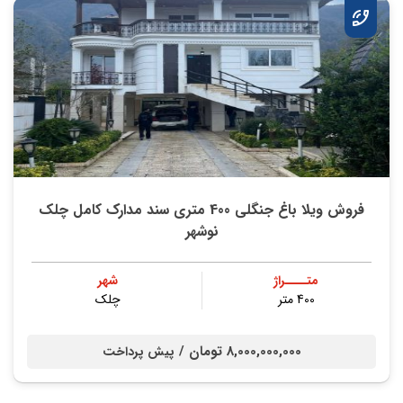
فروش ویلا باغ جنگلی 400 متری سند مدارک کامل چلک
نوشهر
متــــراژ
شهر
400 متر
چلک
8,000,000,000 تومان /
پیش پرداخت