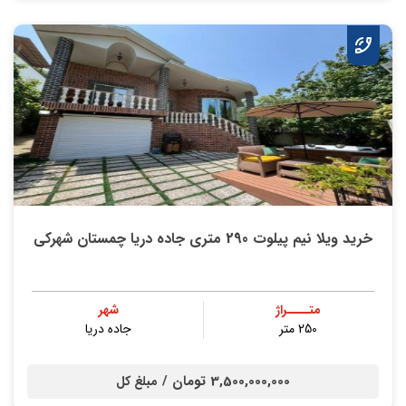
خرید ویلا نیم پیلوت 290 متری جاده دریا چمستان شهرکی
متــــراژ
شهر
250 متر
جاده دریا
3,500,000,000 تومان /
مبلغ کل