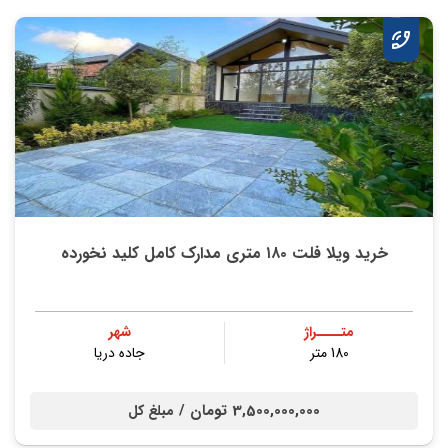
خرید ویلا فلت ۱۸۰ متری مدارک کامل کلید نخورده
متــــراژ
شهر
180 متر
جاده دریا
3,500,000,000 تومان /
مبلغ کل