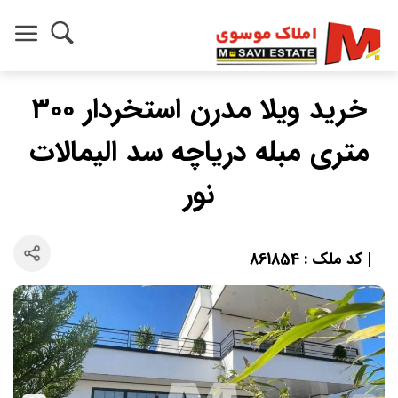
خرید ویلا مدرن استخردار ۳۰۰
متری مبله دریاچه سد الیمالات
نور
| کد ملک : 861854