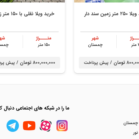
متر زمین سند دار
خرید ویلا نقلی با ۱۵۰ متر زمین
ــراژ
شهر
متــــراژ
شهر
ر
چمستان
۱۵۰ متر
چمست
80 تومان /
800,000,000 تومان /
پیش پرداخت
پیش پر
ما را در شبکه های اجتماعی دنبال کن
 چمستان
نور