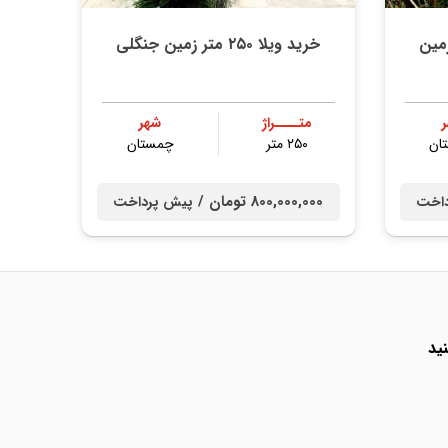
خرید ویلا ۲۵۰ متر زمین جنگلی
متــــراژ
شهر
ان
۲۵۰ متر
چمستان
800,000,000 تومان /
داخت
پیش پرداخت
ید