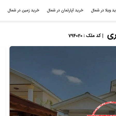
د ویلا در شمال
خرید آپارتمان در شمال
خرید زمین در شمال
| کد ملک : 794020