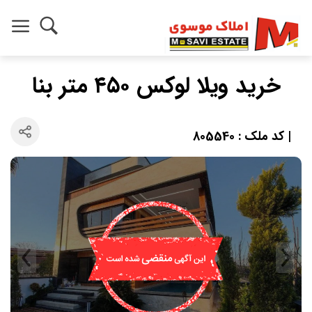
خرید ویلا لوکس ۴۵۰ متر بنا
| کد ملک : 805540