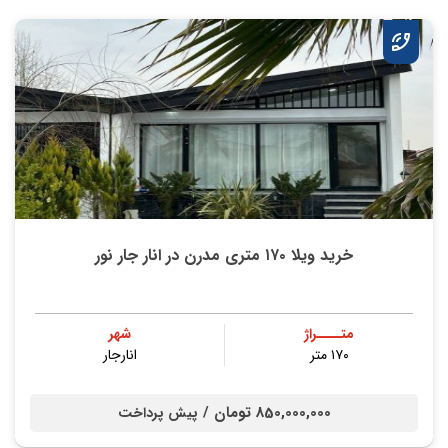
خرید ویلا ۱۷۰ متری مدرن در انار جار نور
متــــراژ
شهر
۱۷۰ متر
انارجار
850,000,000 تومان /
پیش پرداخت