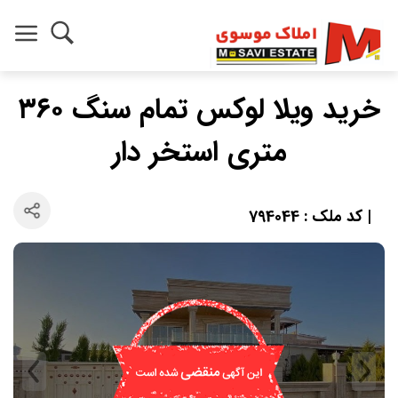
خرید ویلا لوکس تمام سنگ ۳۶۰
متری استخر دار
| کد ملک : 794044