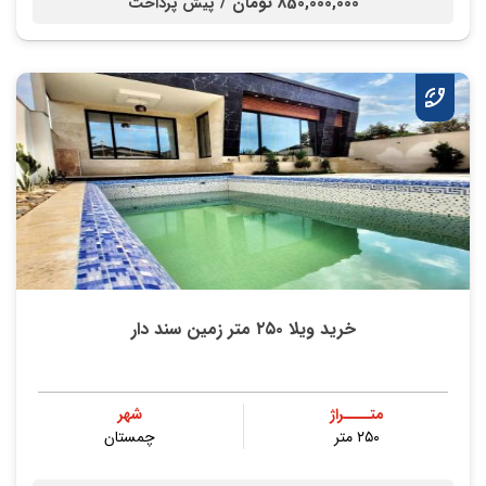
850,000,000 تومان /
پیش پرداخت
خرید ویلا ۲۵۰ متر زمین سند دار
متــــراژ
شهر
۲۵۰ متر
چمستان