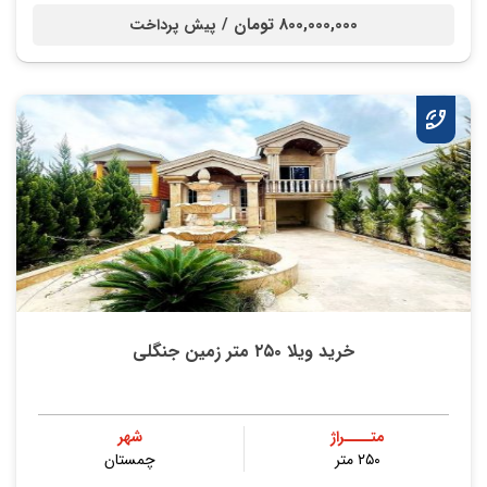
800,000,000 تومان /
پیش پرداخت
خرید ویلا ۲۵۰ متر زمین جنگلی
متــــراژ
شهر
۲۵۰ متر
چمستان