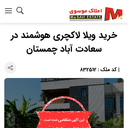
خرید ویلا لاکچری هوشمند در
سعادت آباد چمستان
| کد ملک : 832512