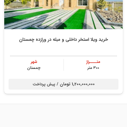
خرید ویلا استخر داخلی و مبله در ورازده چمستان
متــــراژ
شهر
۳۰۰ متر
چمستان
1,200,000,000 تومان /
پیش پرداخت