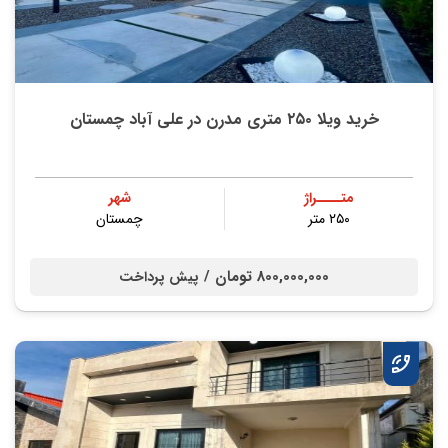
خرید ویلا ۲۵۰ متری مدرن در علی آباد چمستان
متــــراژ
شهر
۲۵۰ متر
چمستان
800,000,000 تومان /
پیش پرداخت